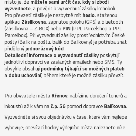
místo je, že
můžete sami určit čas, kdy si zboží
vyzvednete
, a pověřit k vyzvednutí zásilky kohokoli.
Pro převzetí zásilky je nezbytné mít
heslo
, staženou
aplikaci
Zásilkovna
, zapnutou polohu (GPS) a bluetooth
(Zásilkovna – Z-BOX) nebo
PIN
(PPL Parcelshop a PPL
Parcelbox). Při vyzvednutí zásilky prostřednictvím České
pošty (Balík na poštu, balík do Balíkovny) je potřeba znát
přidělený
jednorázový kód
.
Detailední informace o vyzvednutí zásilky
poskytují
jednotliví dopravci ve zaslaných emailech nebo SMS. Ty
obvykle obsahují
podmínky týkající se možných plateb
a
dobu uchování
, během které je možné zásilku převzít.
Pro obyvatele města
Křenov
, nabízíme doručení tonerů a
inkoustů až k vám na
č.p. 56
pomocí dopravce
Balíkovna
.
Vyzvedněte si svou objednávku v čase, který vám nejlépe
vyhovuje; otevírací hodiny výdejního místa naleznete níže.