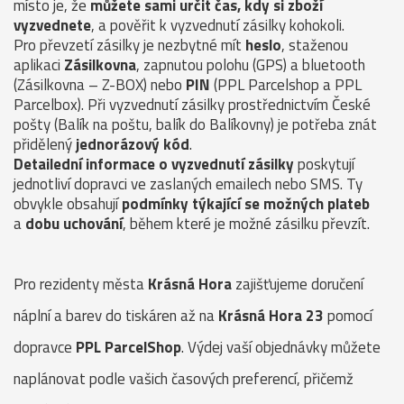
místo je, že
můžete sami určit čas, kdy si zboží
vyzvednete
, a pověřit k vyzvednutí zásilky kohokoli.
Pro převzetí zásilky je nezbytné mít
heslo
, staženou
aplikaci
Zásilkovna
, zapnutou polohu (GPS) a bluetooth
(Zásilkovna – Z-BOX) nebo
PIN
(PPL Parcelshop a PPL
Parcelbox). Při vyzvednutí zásilky prostřednictvím České
pošty (Balík na poštu, balík do Balíkovny) je potřeba znát
přidělený
jednorázový kód
.
Detailední informace o vyzvednutí zásilky
poskytují
jednotliví dopravci ve zaslaných emailech nebo SMS. Ty
obvykle obsahují
podmínky týkající se možných plateb
a
dobu uchování
, během které je možné zásilku převzít.
Pro rezidenty města
Krásná Hora
zajišťujeme doručení
náplní a barev do tiskáren až na
Krásná Hora 23
pomocí
dopravce
PPL ParcelShop
. Výdej vaší objednávky můžete
naplánovat podle vašich časových preferencí, přičemž