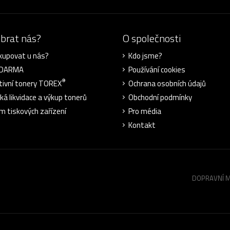
ybrat nás?
O společnosti
kupovat u nás?
Kdo jsme?
ZDARMA
Používání cookies
®
tivní tonery TOREX
Ochrana osobních údajů
cká likvidace a výkup tonerů
Obchodní podmínky
m tiskových zařízení
Pro média
Kontakt
DOPRAVNÍ 