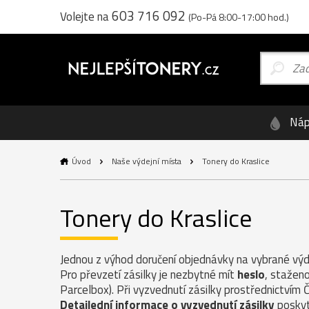
603 716 092
Volejte na
(Po-Pá 8:00-17:00 hod.)
Náp
Úvod
Naše výdejní místa
Tonery do Kraslice
Tonery do Kraslice
Jednou z výhod doručení objednávky na vybrané výde
Pro převzetí zásilky je nezbytné mít
heslo
, staženo
Parcelbox). Při vyzvednutí zásilky prostřednictvím 
Detailední informace o vyzvednutí zásilky
poskyt