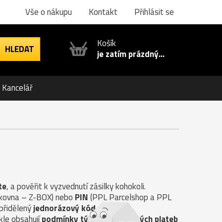
Vše o nákupu
Kontakt
Přihlásit se
Košík
je zatím prázdný...
Kancelář
te
, a pověřit k vyzvednutí zásilky kohokoli.
ilkovna – Z-BOX) nebo
PIN
(PPL Parcelshop a PPL
 přidělený
jednorázový kód
.
kle obsahují
podmínky týkající se možných plateb