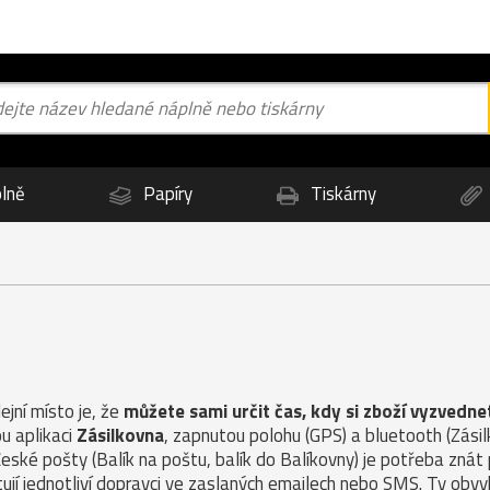
lně
Papíry
Tiskárny
jní místo je, že
můžete sami určit čas, kdy si zboží vyzvedne
u aplikaci
Zásilkovna
, zapnutou polohu (GPS) a bluetooth (Zás
České pošty (Balík na poštu, balík do Balíkovny) je potřeba znát
ují jednotliví dopravci ve zaslaných emailech nebo SMS. Ty obvy