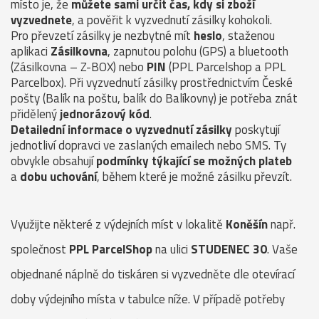
místo je, že
můžete sami určit čas, kdy si zboží
vyzvednete
, a pověřit k vyzvednutí zásilky kohokoli.
Pro převzetí zásilky je nezbytné mít
heslo
, staženou
aplikaci
Zásilkovna
, zapnutou polohu (GPS) a bluetooth
(Zásilkovna – Z-BOX) nebo
PIN
(PPL Parcelshop a PPL
Parcelbox). Při vyzvednutí zásilky prostřednictvím České
pošty (Balík na poštu, balík do Balíkovny) je potřeba znát
přidělený
jednorázový kód
.
Detailední informace o vyzvednutí zásilky
poskytují
jednotliví dopravci ve zaslaných emailech nebo SMS. Ty
obvykle obsahují
podmínky týkající se možných plateb
a
dobu uchování
, během které je možné zásilku převzít.
Využijte některé z výdejních míst v lokalitě
Koněšín
např.
společnost
PPL ParcelShop
na ulici
STUDENEC 30
. Vaše
objednané náplně do tiskáren si vyzvedněte dle otevírací
doby výdejního místa v tabulce níže. V případě potřeby