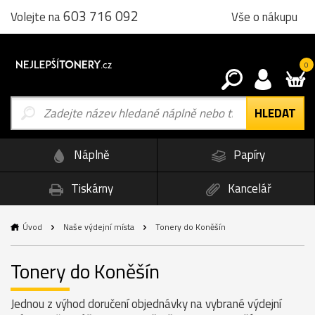
603 716 092
Vše o nákupu
Volejte na
0
Náplně
Papíry
Tiskárny
Kancelář
Úvod
Naše výdejní místa
Tonery do Koněšín
Tonery do Koněšín
Jednou z výhod doručení objednávky na vybrané výdejní