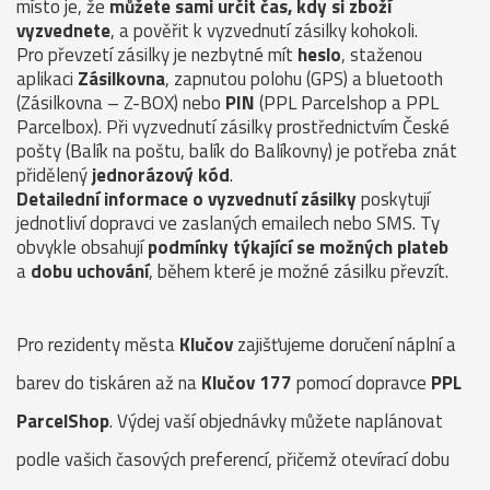
místo je, že
můžete sami určit čas, kdy si zboží
vyzvednete
, a pověřit k vyzvednutí zásilky kohokoli.
Pro převzetí zásilky je nezbytné mít
heslo
, staženou
aplikaci
Zásilkovna
, zapnutou polohu (GPS) a bluetooth
(Zásilkovna – Z-BOX) nebo
PIN
(PPL Parcelshop a PPL
Parcelbox). Při vyzvednutí zásilky prostřednictvím České
pošty (Balík na poštu, balík do Balíkovny) je potřeba znát
přidělený
jednorázový kód
.
Detailední informace o vyzvednutí zásilky
poskytují
jednotliví dopravci ve zaslaných emailech nebo SMS. Ty
obvykle obsahují
podmínky týkající se možných plateb
a
dobu uchování
, během které je možné zásilku převzít.
Pro rezidenty města
Klučov
zajišťujeme doručení náplní a
barev do tiskáren až na
Klučov 177
pomocí dopravce
PPL
ParcelShop
. Výdej vaší objednávky můžete naplánovat
podle vašich časových preferencí, přičemž otevírací dobu