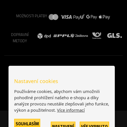
MOŽNOSTI PLATBY
DOPRAVNÍ
METODY
Nastavení cookies
Používáme cookies, abychom vám umožnili
pohodlné prohlížení našeho e-shopu a díky
analýze provozu neustále zlepšovali jeho funkce,
výkon a použitelnost.
Více informací
Česká republika
Slovensko
SOUHLASÍM
NASTAVENÍ
VŠE VYPNUTO