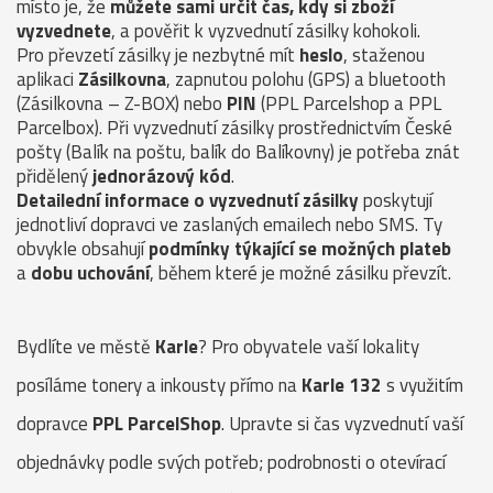
místo je, že
můžete sami určit čas, kdy si zboží
vyzvednete
, a pověřit k vyzvednutí zásilky kohokoli.
Pro převzetí zásilky je nezbytné mít
heslo
, staženou
aplikaci
Zásilkovna
, zapnutou polohu (GPS) a bluetooth
(Zásilkovna – Z-BOX) nebo
PIN
(PPL Parcelshop a PPL
Parcelbox). Při vyzvednutí zásilky prostřednictvím České
pošty (Balík na poštu, balík do Balíkovny) je potřeba znát
přidělený
jednorázový kód
.
Detailední informace o vyzvednutí zásilky
poskytují
jednotliví dopravci ve zaslaných emailech nebo SMS. Ty
obvykle obsahují
podmínky týkající se možných plateb
a
dobu uchování
, během které je možné zásilku převzít.
Bydlíte ve městě
Karle
? Pro obyvatele vaší lokality
posíláme tonery a inkousty přímo na
Karle 132
s využitím
dopravce
PPL ParcelShop
. Upravte si čas vyzvednutí vaší
objednávky podle svých potřeb; podrobnosti o otevírací