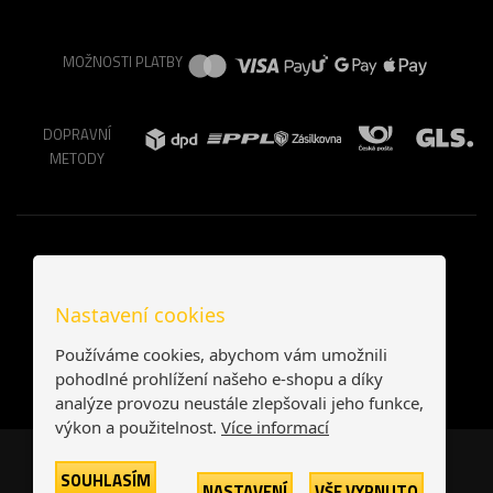
MOŽNOSTI PLATBY
DOPRAVNÍ
METODY
Nastavení cookies
Používáme cookies, abychom vám umožnili
pohodlné prohlížení našeho e-shopu a díky
analýze provozu neustále zlepšovali jeho funkce,
výkon a použitelnost.
Více informací
Česká republika
Slovensko
SOUHLASÍM
NASTAVENÍ
VŠE VYPNUTO