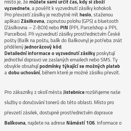
místo je, že
můžete sami určit čas, kdy si zboží
vyzvednete
, a pověřit k vyzvednutí zásilky kohokoli.
Pro převzetí zásilky je nezbytné mít
heslo
, staženou
aplikaci
Zásilkovna
, zapnutou polohu (GPS) a bluetooth
(Zásilkovna – Z-BOX) nebo
PIN
(PPL Parcelshop a PPL
Parcelbox). Při vyzvednutí zásilky prostřednictvím České
pošty (Balík na poštu, balík do Balíkovny) je potřeba znát
přidělený
jednorázový kód
.
Detailední informace o vyzvednutí zásilky
poskytují
jednotliví dopravci ve zaslaných emailech nebo SMS. Ty
obvykle obsahují
podmínky týkající se možných plateb
a
dobu uchování
, během které je možné zásilku převzít.
Pro zákazníky z okolí města
Jistebnice
rozšiřujeme naše
služby o doručování tonerů do této oblasti. Místo pro
převzetí zásilek, dostupné prostřednictvím dopravce
Balíkovna
, najdete na adrese
Náměstí 106
. Informace o