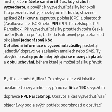
místo je, že
můžete sami určit čas, kdy si zboží
vyzvednete
, a pověřit k vyzvednutí zásilky kohokoli.
Pro převzetí zásilky je nezbytné mít
heslo
, staženou
aplikaci
Zásilkovna
, zapnutou polohu (GPS) a bluetooth
(Zásilkovna – Z-BOX) nebo
PIN
(PPL Parcelshop a PPL
Parcelbox). Při vyzvednutí zásilky prostřednictvím České
pošty (Balík na poštu, balík do Balíkovny) je potřeba znát
přidělený
jednorázový kód
.
Detailední informace o vyzvednutí zásilky
poskytují
jednotliví dopravci ve zaslaných emailech nebo SMS. Ty
obvykle obsahují
podmínky týkající se možných plateb
a
dobu uchování
, během které je možné zásilku převzít.
Bydlíte ve městě
Jiřice
? Pro obyvatele vaší lokality
posíláme tonery a inkousty přímo na
Jiřice 190
s využitím
dopravce
PPL ParcelShop
. Upravte si čas vyzvednutí vaší
objednávky podle svých potřeb; podrobnosti o otevírací