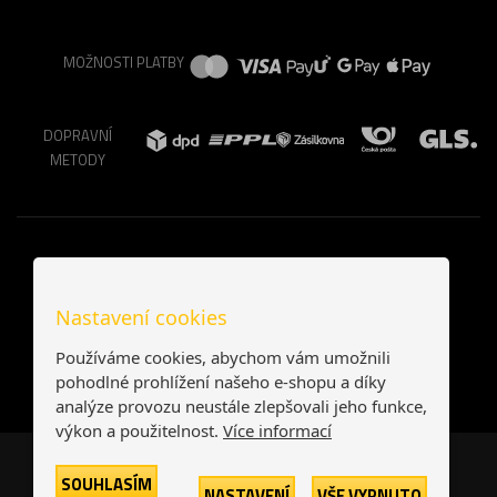
MOŽNOSTI PLATBY
DOPRAVNÍ
METODY
Nastavení cookies
Používáme cookies, abychom vám umožnili
pohodlné prohlížení našeho e-shopu a díky
analýze provozu neustále zlepšovali jeho funkce,
výkon a použitelnost.
Více informací
Česká republika
Slovensko
SOUHLASÍM
NASTAVENÍ
VŠE VYPNUTO