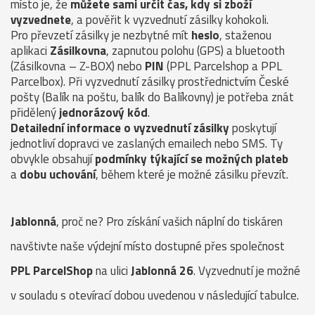
místo je, že
můžete sami určit čas, kdy si zboží
vyzvednete
, a pověřit k vyzvednutí zásilky kohokoli.
Pro převzetí zásilky je nezbytné mít
heslo
, staženou
aplikaci
Zásilkovna
, zapnutou polohu (GPS) a bluetooth
(Zásilkovna – Z-BOX) nebo
PIN
(PPL Parcelshop a PPL
Parcelbox). Při vyzvednutí zásilky prostřednictvím České
pošty (Balík na poštu, balík do Balíkovny) je potřeba znát
přidělený
jednorázový kód
.
Detailední informace o vyzvednutí zásilky
poskytují
jednotliví dopravci ve zaslaných emailech nebo SMS. Ty
obvykle obsahují
podmínky týkající se možných plateb
a
dobu uchování
, během které je možné zásilku převzít.
Jablonná
, proč ne? Pro získání vašich náplní do tiskáren
navštivte naše výdejní místo dostupné přes společnost
PPL ParcelShop
na ulici
Jablonná 26
. Vyzvednutí je možné
v souladu s otevírací dobou uvedenou v následující tabulce.