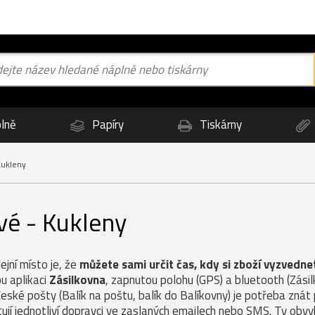
lně
Papíry
Tiskárny
Kukleny
vé - Kukleny
jní místo je, že
můžete sami určit čas, kdy si zboží vyzvedne
u aplikaci
Zásilkovna
, zapnutou polohu (GPS) a bluetooth (Zás
České pošty (Balík na poštu, balík do Balíkovny) je potřeba znát
ují jednotliví dopravci ve zaslaných emailech nebo SMS. Ty obvy