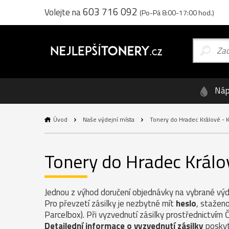
603 716 092
Volejte na
(Po-Pá 8:00-17:00 hod.)
Náp
Úvod
Naše výdejní místa
Tonery do Hradec Králové - 
Tonery do Hradec Králo
Jednou z výhod doručení objednávky na vybrané výde
Pro převzetí zásilky je nezbytné mít
heslo
, staženo
Parcelbox). Při vyzvednutí zásilky prostřednictvím 
Detailední informace o vyzvednutí zásilky
poskyt