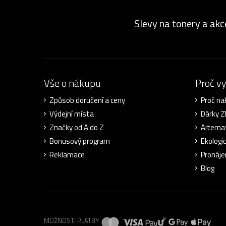
Slevy na tonery a akc
Vše o nákupu
Proč v
Způsob doručení a ceny
Proč na
Výdejní místa
Dárky 
Značky od A do Z
Alterna
Bonusový program
Ekologi
Reklamace
Pronáje
Blog
MOŽNOSTI PLATBY