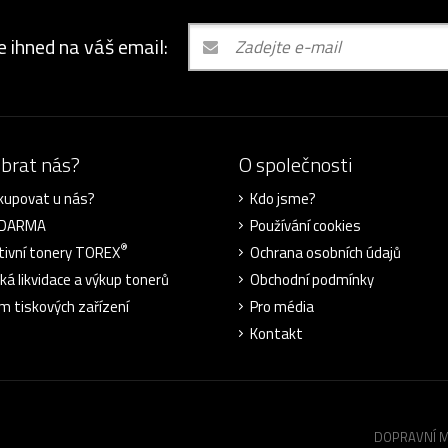
e ihned na váš email:
ybrat nás?
O společnosti
kupovat u nás?
Kdo jsme?
ZDARMA
Používání cookies
®
tivní tonery TOREX
Ochrana osobních údajů
cká likvidace a výkup tonerů
Obchodní podmínky
m tiskových zařízení
Pro média
Kontakt
DOPRAVNÍ 