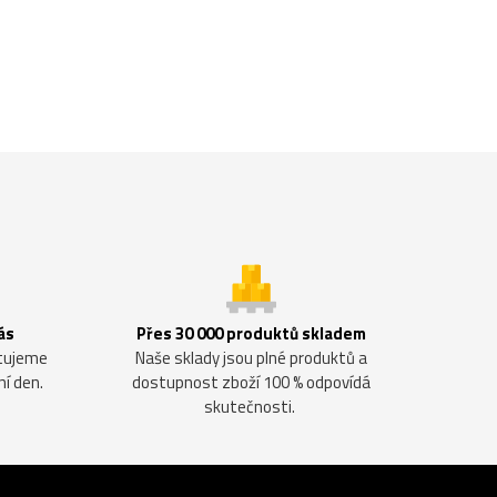
ás
Přes 30 000 produktů skladem
ntujeme
Naše sklady jsou plné produktů a
ní den.
dostupnost zboží 100 % odpovídá
skutečnosti.