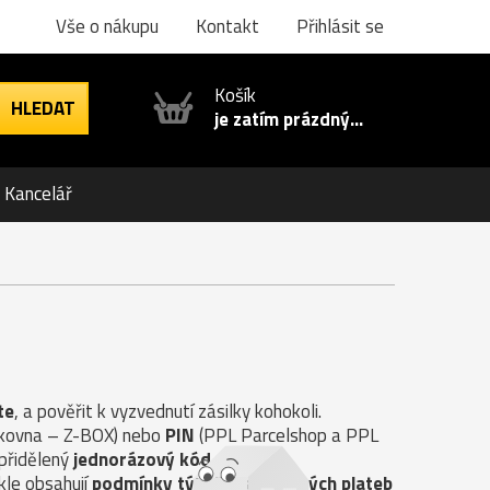
Vše o nákupu
Kontakt
Přihlásit se
Košík
je zatím prázdný...
Kancelář
te
, a pověřit k vyzvednutí zásilky kohokoli.
ilkovna – Z-BOX) nebo
PIN
(PPL Parcelshop a PPL
 přidělený
jednorázový kód
.
kle obsahují
podmínky týkající se možných plateb