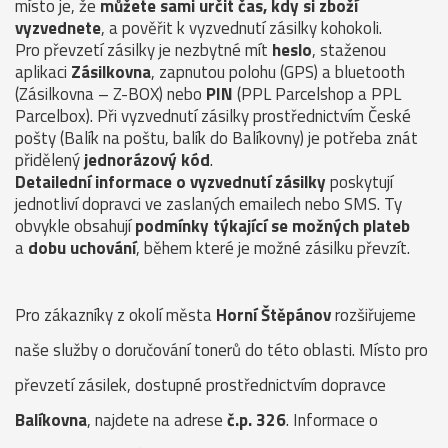
místo je, že
můžete sami určit čas, kdy si zboží
vyzvednete
, a pověřit k vyzvednutí zásilky kohokoli.
Pro převzetí zásilky je nezbytné mít
heslo
, staženou
aplikaci
Zásilkovna
, zapnutou polohu (GPS) a bluetooth
(Zásilkovna – Z-BOX) nebo
PIN
(PPL Parcelshop a PPL
Parcelbox). Při vyzvednutí zásilky prostřednictvím České
pošty (Balík na poštu, balík do Balíkovny) je potřeba znát
přidělený
jednorázový kód
.
Detailední informace o vyzvednutí zásilky
poskytují
jednotliví dopravci ve zaslaných emailech nebo SMS. Ty
obvykle obsahují
podmínky týkající se možných plateb
a
dobu uchování
, během které je možné zásilku převzít.
Pro zákazníky z okolí města
Horní Štěpánov
rozšiřujeme
naše služby o doručování tonerů do této oblasti. Místo pro
převzetí zásilek, dostupné prostřednictvím dopravce
Balíkovna
, najdete na adrese
č.p. 326
. Informace o