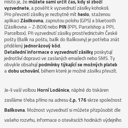
místo je, že
můžete sami určit čas, kdy si zboží
vyzvednete
, a pověřit k vyzvednutí zásilky kohokoli.
Pro převzetí zásilky je nezbytné mít
heslo
, staženou
aplikaci
Zásilkovna
, zapnutou polohu (GPS) a bluetooth
(Zásilkovna – Z-BOX) nebo
PIN
(PPL Parcelshop a PPL
Parcelbox). Při vyzvednutí zásilky prostřednictvím České
pošty (Balík na poštu, balík do Balíkovny) je potřeba znát
přidělený
jednorázový kód
.
Detailední informace o vyzvednutí zásilky
poskytují
jednotliví dopravci ve zaslaných emailech nebo SMS. Ty
obvykle obsahují
podmínky týkající se možných plateb
a
dobu uchování
, během které je možné zásilku převzít.
Je-li vaší volbou
Horní Loděnice
, náplně do tiskáren
zasíláme třeba přímo na adresu
č.p. 176
skrze společnost
Balíkovna
. Možnost vyzvednutí si můžete přizpůsobit dle
vašeho rozvrhu, informace o otevíracích hodinách výdejního