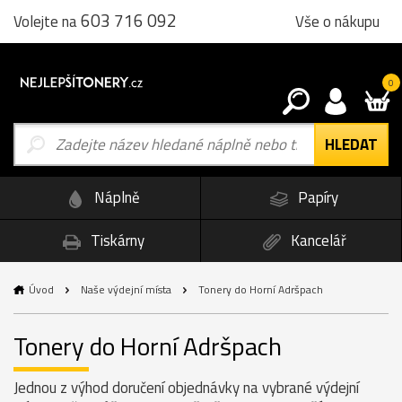
603 716 092
Vše o nákupu
Volejte na
0
Náplně
Papíry
Tiskárny
Kancelář
Úvod
Naše výdejní místa
Tonery do Horní Adršpach
Tonery do Horní Adršpach
Jednou z výhod doručení objednávky na vybrané výdejní