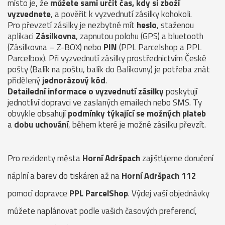
místo je, že
můžete sami určit čas, kdy si zboží
vyzvednete
, a pověřit k vyzvednutí zásilky kohokoli.
Pro převzetí zásilky je nezbytné mít
heslo
, staženou
aplikaci
Zásilkovna
, zapnutou polohu (GPS) a bluetooth
(Zásilkovna – Z-BOX) nebo
PIN
(PPL Parcelshop a PPL
Parcelbox). Při vyzvednutí zásilky prostřednictvím České
pošty (Balík na poštu, balík do Balíkovny) je potřeba znát
přidělený
jednorázový kód
.
Detailední informace o vyzvednutí zásilky
poskytují
jednotliví dopravci ve zaslaných emailech nebo SMS. Ty
obvykle obsahují
podmínky týkající se možných plateb
a
dobu uchování
, během které je možné zásilku převzít.
Pro rezidenty města
Horní Adršpach
zajišťujeme doručení
náplní a barev do tiskáren až na
Horní Adršpach 112
pomocí dopravce
PPL ParcelShop
. Výdej vaší objednávky
můžete naplánovat podle vašich časových preferencí,