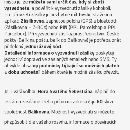
místo je, že
můžete sami určit čas, kdy si zboží
vyzvednete
, a pověřit k vyzvednutí zásilky kohokoli.
Pro převzetí zásilky je nezbytné mít
heslo
, staženou
aplikaci
Zásilkovna
, zapnutou polohu (GPS) a bluetooth
(Zásilkovna – Z-BOX) nebo
PIN
(PPL Parcelshop a PPL
Parcelbox). Při vyzvednutí zásilky prostřednictvím České
pošty (Balík na poštu, balík do Balíkovny) je potřeba znát
přidělený
jednorázový kód
.
Detailední informace o vyzvednutí zásilky
poskytují
jednotliví dopravci ve zaslaných emailech nebo SMS. Ty
obvykle obsahují
podmínky týkající se možných plateb
a
dobu uchování
, během které je možné zásilku převzít.
Je-li vaší volbou
Hora Svatého Šebestiána
, náplně do
tiskáren zasíláme třeba přímo na adresu
č.p. 60
skrze
společnost
Balíkovna
. Možnost vyzvednutí si můžete
přizpůsobit dle vašeho rozvrhu, informace o otevíracích