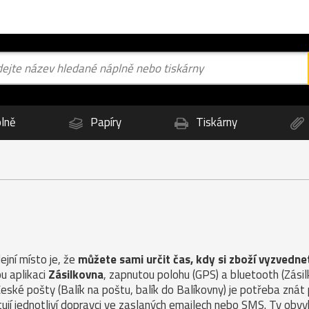
lně
Papíry
Tiskárny
jní místo je, že
můžete sami určit čas, kdy si zboží vyzvedne
u aplikaci
Zásilkovna
, zapnutou polohu (GPS) a bluetooth (Zás
České pošty (Balík na poštu, balík do Balíkovny) je potřeba znát
ují jednotliví dopravci ve zaslaných emailech nebo SMS. Ty obvy