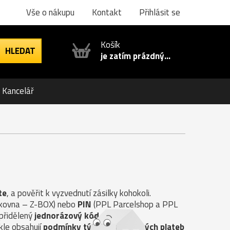
Vše o nákupu
Kontakt
Přihlásit se
Košík
je zatím prázdný...
Kancelář
te
, a pověřit k vyzvednutí zásilky kohokoli.
ilkovna – Z-BOX) nebo
PIN
(PPL Parcelshop a PPL
 přidělený
jednorázový kód
.
kle obsahují
podmínky týkající se možných plateb