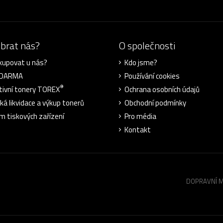
ybrat nás?
O společnosti
kupovat u nás?
Kdo jsme?
ZDARMA
Používání cookies
®
tivní tonery TOREX
Ochrana osobních údajů
cká likvidace a výkup tonerů
Obchodní podmínky
m tiskových zařízení
Pro média
Kontakt
DOPRAVNÍ 