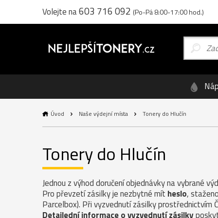
603 716 092
Volejte na
(Po-Pá 8:00-17:00 hod.)
Náp
Úvod
Naše výdejní místa
Tonery do Hlučín
Tonery do Hlučín
Jednou z výhod doručení objednávky na vybrané výde
Pro převzetí zásilky je nezbytné mít
heslo
, staženo
Parcelbox). Při vyzvednutí zásilky prostřednictvím 
Detailední informace o vyzvednutí zásilky
poskyt