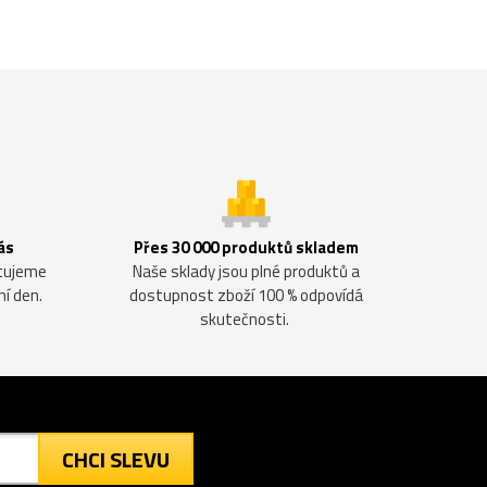
ás
Přes 30 000 produktů skladem
ntujeme
Naše sklady jsou plné produktů a
ní den.
dostupnost zboží 100 % odpovídá
skutečnosti.
CHCI SLEVU