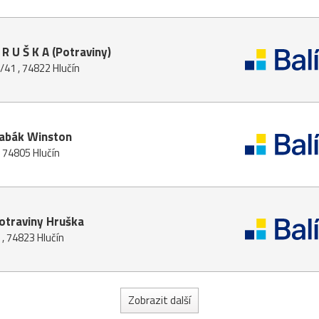
R U Š K A (Potraviny)
41 , 74822 Hlučín
Tabák Winston
 74805 Hlučín
otraviny Hruška
, 74823 Hlučín
Zobrazit další