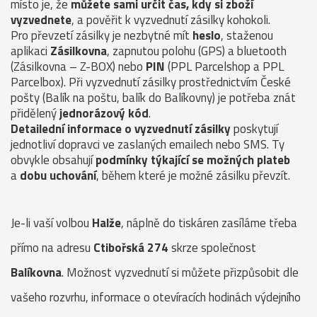
místo je, že
můžete sami určit čas, kdy si zboží
vyzvednete
, a pověřit k vyzvednutí zásilky kohokoli.
Pro převzetí zásilky je nezbytné mít
heslo
, staženou
aplikaci
Zásilkovna
, zapnutou polohu (GPS) a bluetooth
(Zásilkovna – Z-BOX) nebo
PIN
(PPL Parcelshop a PPL
Parcelbox). Při vyzvednutí zásilky prostřednictvím České
pošty (Balík na poštu, balík do Balíkovny) je potřeba znát
přidělený
jednorázový kód
.
Detailední informace o vyzvednutí zásilky
poskytují
jednotliví dopravci ve zaslaných emailech nebo SMS. Ty
obvykle obsahují
podmínky týkající se možných plateb
a
dobu uchování
, během které je možné zásilku převzít.
Je-li vaší volbou
Halže
, náplně do tiskáren zasíláme třeba
přímo na adresu
Ctibořská 274
skrze společnost
Balíkovna
. Možnost vyzvednutí si můžete přizpůsobit dle
vašeho rozvrhu, informace o otevíracích hodinách výdejního