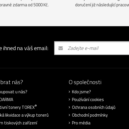
pravné zdarma od 5000 Kč.
doručení již následující pracov
e ihned na váš email:
ybrat nás?
O společnosti
kupovat u nás?
Kdo jsme?
ZDARMA
Používání cookies
®
tivní tonery TOREX
Ochrana osobních údajů
cká likvidace a výkup tonerů
Obchodní podmínky
m tiskových zařízení
Pro média