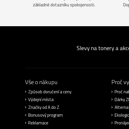
základně dotazníku spokojenosti.
Do
Slevy na tonery a akc
Vše o nákupu
Proč v
Způsob doručení a ceny
Proč na
Výdejní místa
Dárky 
Značky od A do Z
Alterna
Bonusový program
Ekologi
Reklamace
Pronáje