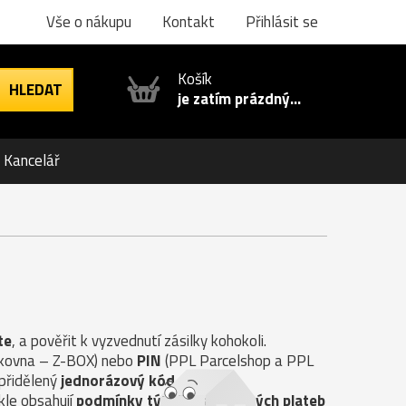
Vše o nákupu
Kontakt
Přihlásit se
Košík
je zatím prázdný...
Kancelář
te
, a pověřit k vyzvednutí zásilky kohokoli.
ilkovna – Z-BOX) nebo
PIN
(PPL Parcelshop a PPL
 přidělený
jednorázový kód
.
kle obsahují
podmínky týkající se možných plateb