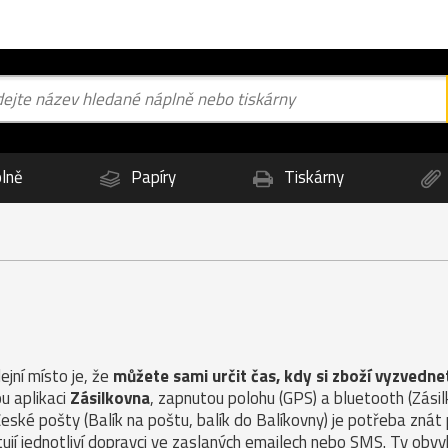
lně
Papíry
Tiskárny
jní místo je, že
můžete sami určit čas, kdy si zboží vyzvedne
u aplikaci
Zásilkovna
, zapnutou polohu (GPS) a bluetooth (Zás
České pošty (Balík na poštu, balík do Balíkovny) je potřeba znát
ují jednotliví dopravci ve zaslaných emailech nebo SMS. Ty obvy