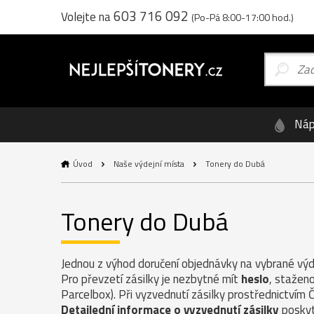
603 716 092
Volejte na
(Po-Pá 8:00-17:00 hod.)
Náp
Úvod
Naše výdejní místa
Tonery do Dubá
Tonery do Dubá
Jednou z výhod doručení objednávky na vybrané výde
Pro převzetí zásilky je nezbytné mít
heslo
, staženo
Parcelbox). Při vyzvednutí zásilky prostřednictvím 
Detailední informace o vyzvednutí zásilky
poskyt