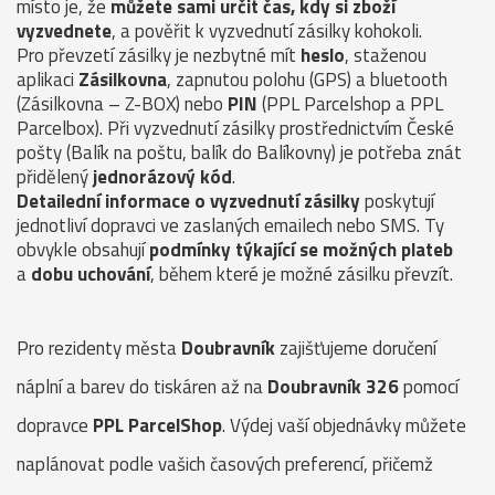
místo je, že
můžete sami určit čas, kdy si zboží
vyzvednete
, a pověřit k vyzvednutí zásilky kohokoli.
Pro převzetí zásilky je nezbytné mít
heslo
, staženou
aplikaci
Zásilkovna
, zapnutou polohu (GPS) a bluetooth
(Zásilkovna – Z-BOX) nebo
PIN
(PPL Parcelshop a PPL
Parcelbox). Při vyzvednutí zásilky prostřednictvím České
pošty (Balík na poštu, balík do Balíkovny) je potřeba znát
přidělený
jednorázový kód
.
Detailední informace o vyzvednutí zásilky
poskytují
jednotliví dopravci ve zaslaných emailech nebo SMS. Ty
obvykle obsahují
podmínky týkající se možných plateb
a
dobu uchování
, během které je možné zásilku převzít.
Pro rezidenty města
Doubravník
zajišťujeme doručení
náplní a barev do tiskáren až na
Doubravník 326
pomocí
dopravce
PPL ParcelShop
. Výdej vaší objednávky můžete
naplánovat podle vašich časových preferencí, přičemž