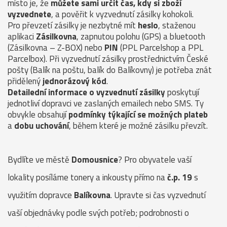
místo je, že
můžete sami určit čas, kdy si zboží
vyzvednete
, a pověřit k vyzvednutí zásilky kohokoli.
Pro převzetí zásilky je nezbytné mít
heslo
, staženou
aplikaci
Zásilkovna
, zapnutou polohu (GPS) a bluetooth
(Zásilkovna – Z-BOX) nebo
PIN
(PPL Parcelshop a PPL
Parcelbox). Při vyzvednutí zásilky prostřednictvím České
pošty (Balík na poštu, balík do Balíkovny) je potřeba znát
přidělený
jednorázový kód
.
Detailední informace o vyzvednutí zásilky
poskytují
jednotliví dopravci ve zaslaných emailech nebo SMS. Ty
obvykle obsahují
podmínky týkající se možných plateb
a
dobu uchování
, během které je možné zásilku převzít.
Bydlíte ve městě
Domousnice
? Pro obyvatele vaší
lokality posíláme tonery a inkousty přímo na
č.p. 19
s
využitím dopravce
Balíkovna
. Upravte si čas vyzvednutí
vaší objednávky podle svých potřeb; podrobnosti o