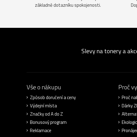
základně dotazníku spokojenosti.
Do
Slevy na tonery a akc
Vše o nákupu
Proč v
Způsob doručení a ceny
Proč na
Výdejní místa
Dárky 
Značky od A do Z
Alterna
Bonusový program
Ekologi
Reklamace
Pronáje