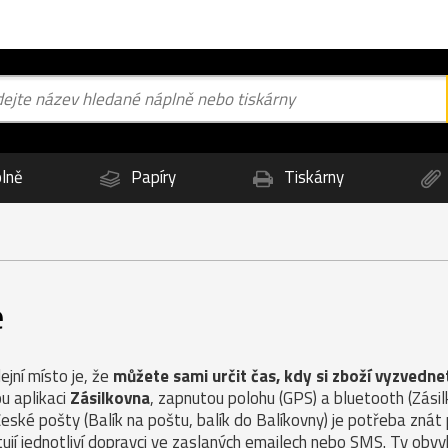
lně
Papíry
Tiskárny
e
jní místo je, že
můžete sami určit čas, kdy si zboží vyzvedne
u aplikaci
Zásilkovna
, zapnutou polohu (GPS) a bluetooth (Zás
České pošty (Balík na poštu, balík do Balíkovny) je potřeba znát
ují jednotliví dopravci ve zaslaných emailech nebo SMS. Ty obvy