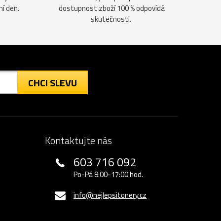
ní den.
dostupnost zboží 100 % odpovídá
skutečnosti.
CHCI SLEVU
Kontaktujte nás
603 716 092
Po-Pá 8:00-17:00 hod.
info@nejlepsitonery.cz