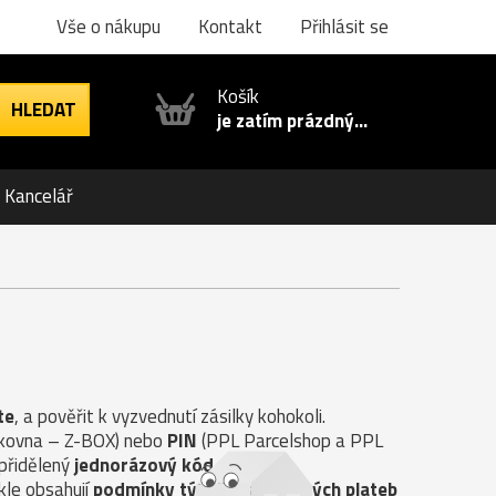
Vše o nákupu
Kontakt
Přihlásit se
Košík
je zatím prázdný...
Kancelář
te
, a pověřit k vyzvednutí zásilky kohokoli.
ilkovna – Z-BOX) nebo
PIN
(PPL Parcelshop a PPL
 přidělený
jednorázový kód
.
kle obsahují
podmínky týkající se možných plateb