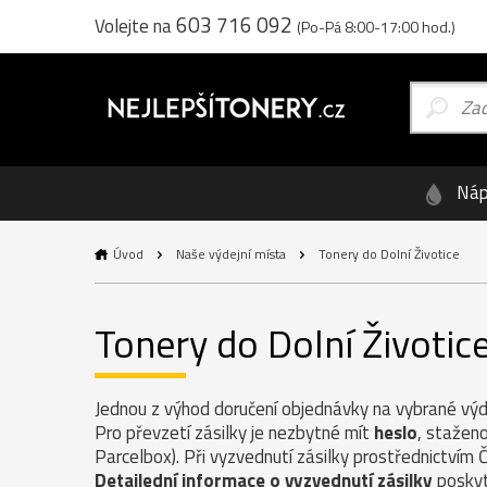
603 716 092
Volejte na
(Po-Pá 8:00-17:00 hod.)
Náp
Úvod
Naše výdejní místa
Tonery do Dolní Životice
Tonery do Dolní Životic
Jednou z výhod doručení objednávky na vybrané výde
Pro převzetí zásilky je nezbytné mít
heslo
, staženo
Parcelbox). Při vyzvednutí zásilky prostřednictvím 
Detailední informace o vyzvednutí zásilky
poskyt