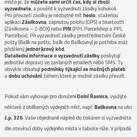
místo je, že
můžete sami určit čas, kdy si zboží
vyzvednete
, a pověřit k vyzvednutí zásilky kohokoli.
Pro převzetí zásilky je nezbytné mít
heslo
, staženou
aplikaci
Zásilkovna
, zapnutou polohu (GPS) a bluetooth
(Zásilkovna – Z-BOX) nebo
PIN
(PPL Parcelshop a PPL
Parcelbox). Při vyzvednutí zásilky prostřednictvím České
pošty (Balík na poštu, balík do Balíkovny) je potřeba znát
přidělený
jednorázový kód
.
Detailední informace o vyzvednutí zásilky
poskytují
jednotliví dopravci ve zaslaných emailech nebo SMS. Ty
obvykle obsahují
podmínky týkající se možných plateb
a
dobu uchování
, během které je možné zásilku převzít.
Pokud vám vyhovuje pro doručení
Dolní Řasnice
, využijte
některé z oblíbených výdejních míst, např.
Balíkovna
na ulici
č.p. 326
. Vaše objednané náplně do tiskáren si vyzvedněte
dle otevírací doby výdejního místa v tabulce níže. V případě