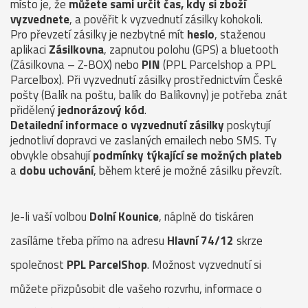
místo je, že
můžete sami určit čas, kdy si zboží
vyzvednete
, a pověřit k vyzvednutí zásilky kohokoli.
Pro převzetí zásilky je nezbytné mít
heslo
, staženou
aplikaci
Zásilkovna
, zapnutou polohu (GPS) a bluetooth
(Zásilkovna – Z-BOX) nebo
PIN
(PPL Parcelshop a PPL
Parcelbox). Při vyzvednutí zásilky prostřednictvím České
pošty (Balík na poštu, balík do Balíkovny) je potřeba znát
přidělený
jednorázový kód
.
Detailední informace o vyzvednutí zásilky
poskytují
jednotliví dopravci ve zaslaných emailech nebo SMS. Ty
obvykle obsahují
podmínky týkající se možných plateb
a
dobu uchování
, během které je možné zásilku převzít.
Je-li vaší volbou
Dolní Kounice
, náplně do tiskáren
zasíláme třeba přímo na adresu
Hlavní 74/12
skrze
společnost
PPL ParcelShop
. Možnost vyzvednutí si
můžete přizpůsobit dle vašeho rozvrhu, informace o