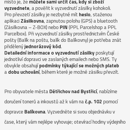
místo je, že
můžete sami určit čas, kdy si zboží
vyzvednete
, a pověřit k vyzvednutí zásilky kohokoli.
Pro převzetí zásilky je nezbytné mít
heslo
, staženou
aplikaci
Zásilkovna
, zapnutou polohu (GPS) a bluetooth
(Zásilkovna – Z-BOX) nebo
PIN
(PPL Parcelshop a PPL
Parcelbox). Při vyzvednutí zásilky prostřednictvím České
pošty (Balík na poštu, balík do Balíkovny) je potřeba znát
přidělený
jednorázový kód
.
Detailední informace o vyzvednutí zásilky
poskytují
jednotliví dopravci ve zaslaných emailech nebo SMS. Ty
obvykle obsahují
podmínky týkající se možných plateb
a
dobu uchování
, během které je možné zásilku převzít.
Pro obyvatele města
Dětřichov nad Bystřicí
, nabízíme
doručení tonerů a inkoustů až k vám na
č.p. 102
pomocí
dopravce
Balíkovna
. Vyzvedněte si svou objednávku v
čase, který vám nejlépe vyhovuje; otevírací hodiny výdejního