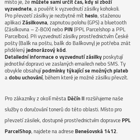
místo je, že
můžete sami určit čas, kdy si zboží
vyzvednete
, a pověřit k vyzvednutí zásilky kohokoli.
Pro převzetí zásilky je nezbytné mít
heslo
, staženou
aplikaci
Zásilkovna
, zapnutou polohu (GPS) a bluetooth
(Zásilkovna – Z-BOX) nebo
PIN
(PPL Parcelshop a PPL
Parcelbox). Při vyzvednutí zásilky prostřednictvím České
pošty (Balík na poštu, balík do Balíkovny) je potřeba znát
přidělený
jednorázový kód
.
Detailední informace o vyzvednutí zásilky
poskytují
jednotliví dopravci ve zaslaných emailech nebo SMS. Ty
obvykle obsahují
podmínky týkající se možných plateb
a
dobu uchování
, během které je možné zásilku převzít.
Pro zákazníky z okolí města
Děčín II
rozšiřujeme naše
služby o doručování tonerů do této oblasti. Místo pro
převzetí zásilek, dostupné prostřednictvím dopravce
PPL
ParcelShop
, najdete na adrese
Benešovská 1412
.