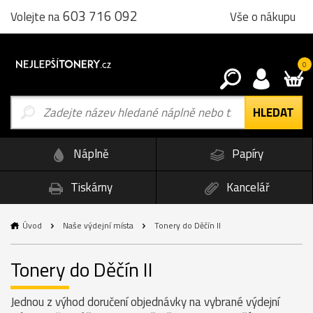
603 716 092
Vše o nákupu
Volejte na
0
Náplně
Papíry
Tiskárny
Kancelář
Úvod
Naše výdejní místa
Tonery do Děčín II
Tonery do Děčín II
Jednou z výhod doručení objednávky na vybrané výdejní