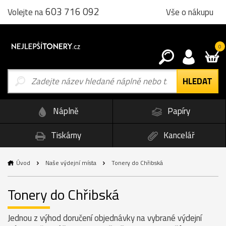
603 716 092
Vše o nákupu
Volejte na
0
Náplně
Papíry
Tiskárny
Kancelář
Úvod
Naše výdejní místa
Tonery do Chřibská
Tonery do Chřibská
Jednou z výhod doručení objednávky na vybrané výdejní