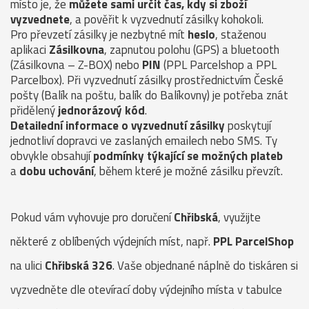
místo je, že
můžete sami určit čas, kdy si zboží
vyzvednete
, a pověřit k vyzvednutí zásilky kohokoli.
Pro převzetí zásilky je nezbytné mít
heslo
, staženou
aplikaci
Zásilkovna
, zapnutou polohu (GPS) a bluetooth
(Zásilkovna – Z-BOX) nebo
PIN
(PPL Parcelshop a PPL
Parcelbox). Při vyzvednutí zásilky prostřednictvím České
pošty (Balík na poštu, balík do Balíkovny) je potřeba znát
přidělený
jednorázový kód
.
Detailední informace o vyzvednutí zásilky
poskytují
jednotliví dopravci ve zaslaných emailech nebo SMS. Ty
obvykle obsahují
podmínky týkající se možných plateb
a
dobu uchování
, během které je možné zásilku převzít.
Pokud vám vyhovuje pro doručení
Chřibská
, využijte
některé z oblíbených výdejních míst, např.
PPL ParcelShop
na ulici
Chřibská 326
. Vaše objednané náplně do tiskáren si
vyzvedněte dle otevírací doby výdejního místa v tabulce