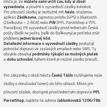
místo je, že
můžete sami určit čas, kdy si zboží
vyzvednete
, a pověřit k vyzvednutí zásilky kohokoli.
Pro převzetí zásilky je nezbytné mít
heslo
, staženou
aplikaci
Zásilkovna
, zapnutou polohu (GPS) a bluetooth
(Zásilkovna – Z-BOX) nebo
PIN
(PPL Parcelshop a PPL
Parcelbox). Při vyzvednutí zásilky prostřednictvím České
pošty (Balík na poštu, balík do Balíkovny) je potřeba znát
přidělený
jednorázový kód
.
Detailední informace o vyzvednutí zásilky
poskytují
jednotliví dopravci ve zaslaných emailech nebo SMS. Ty
obvykle obsahují
podmínky týkající se možných plateb
a
dobu uchování
, během které je možné zásilku převzít.
Pro zákazníky z okolí města
Český Těšín
rozšiřujeme naše
služby o doručování tonerů do této oblasti. Místo pro
převzetí zásilek, dostupné prostřednictvím dopravce
PPL
ParcelShop
, najdete na adrese
Jablunkovská 1206/78b
.