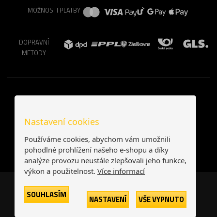
MOŽNOSTI PLATBY
DOPRAVNÍ
METODY
Nastavení cookies
Používáme cookies, abychom vám umožnili
pohodlné prohlížení našeho e-shopu a díky
analýze provozu neustále zlepšovali jeho funkce,
výkon a použitelnost.
Více informací
Česká republika
Slovensko
SOUHLASÍM
NASTAVENÍ
VŠE VYPNUTO
© 2026
Printonia s.r.o.
Všechna práva vyhrazena