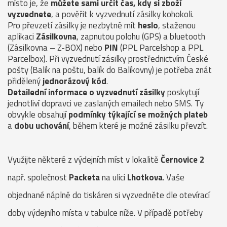
místo je, že
můžete sami určit čas, kdy si zboží
vyzvednete
, a pověřit k vyzvednutí zásilky kohokoli.
Pro převzetí zásilky je nezbytné mít
heslo
, staženou
aplikaci
Zásilkovna
, zapnutou polohu (GPS) a bluetooth
(Zásilkovna – Z-BOX) nebo
PIN
(PPL Parcelshop a PPL
Parcelbox). Při vyzvednutí zásilky prostřednictvím České
pošty (Balík na poštu, balík do Balíkovny) je potřeba znát
přidělený
jednorázový kód
.
Detailední informace o vyzvednutí zásilky
poskytují
jednotliví dopravci ve zaslaných emailech nebo SMS. Ty
obvykle obsahují
podmínky týkající se možných plateb
a
dobu uchování
, během které je možné zásilku převzít.
Využijte některé z výdejních míst v lokalitě
Černovice 2
např. společnost
Packeta
na ulici
Lhotkova
. Vaše
objednané náplně do tiskáren si vyzvedněte dle otevírací
doby výdejního místa v tabulce níže. V případě potřeby