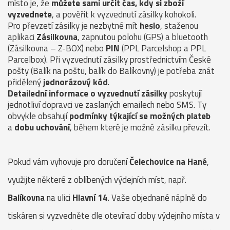
místo je, že
můžete sami určit čas, kdy si zboží
vyzvednete
, a pověřit k vyzvednutí zásilky kohokoli.
Pro převzetí zásilky je nezbytné mít
heslo
, staženou
aplikaci
Zásilkovna
, zapnutou polohu (GPS) a bluetooth
(Zásilkovna – Z-BOX) nebo
PIN
(PPL Parcelshop a PPL
Parcelbox). Při vyzvednutí zásilky prostřednictvím České
pošty (Balík na poštu, balík do Balíkovny) je potřeba znát
přidělený
jednorázový kód
.
Detailední informace o vyzvednutí zásilky
poskytují
jednotliví dopravci ve zaslaných emailech nebo SMS. Ty
obvykle obsahují
podmínky týkající se možných plateb
a
dobu uchování
, během které je možné zásilku převzít.
Pokud vám vyhovuje pro doručení
Čelechovice na Hané
,
využijte některé z oblíbených výdejních míst, např.
Balíkovna
na ulici
Hlavní 14
. Vaše objednané náplně do
tiskáren si vyzvedněte dle otevírací doby výdejního místa v