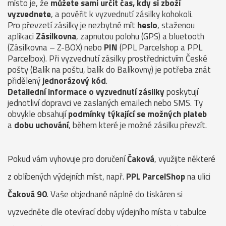
místo je, že
můžete sami určit čas, kdy si zboží
vyzvednete
, a pověřit k vyzvednutí zásilky kohokoli.
Pro převzetí zásilky je nezbytné mít
heslo
, staženou
aplikaci
Zásilkovna
, zapnutou polohu (GPS) a bluetooth
(Zásilkovna – Z-BOX) nebo
PIN
(PPL Parcelshop a PPL
Parcelbox). Při vyzvednutí zásilky prostřednictvím České
pošty (Balík na poštu, balík do Balíkovny) je potřeba znát
přidělený
jednorázový kód
.
Detailední informace o vyzvednutí zásilky
poskytují
jednotliví dopravci ve zaslaných emailech nebo SMS. Ty
obvykle obsahují
podmínky týkající se možných plateb
a
dobu uchování
, během které je možné zásilku převzít.
Pokud vám vyhovuje pro doručení
Čaková
, využijte některé
z oblíbených výdejních míst, např.
PPL ParcelShop
na ulici
Čaková 90
. Vaše objednané náplně do tiskáren si
vyzvedněte dle otevírací doby výdejního místa v tabulce