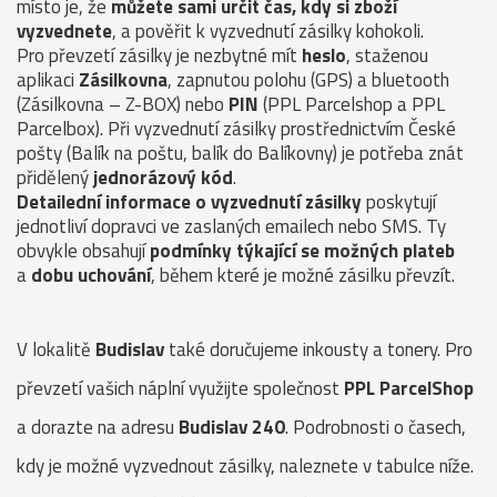
místo je, že
můžete sami určit čas, kdy si zboží
vyzvednete
, a pověřit k vyzvednutí zásilky kohokoli.
Pro převzetí zásilky je nezbytné mít
heslo
, staženou
aplikaci
Zásilkovna
, zapnutou polohu (GPS) a bluetooth
(Zásilkovna – Z-BOX) nebo
PIN
(PPL Parcelshop a PPL
Parcelbox). Při vyzvednutí zásilky prostřednictvím České
pošty (Balík na poštu, balík do Balíkovny) je potřeba znát
přidělený
jednorázový kód
.
Detailední informace o vyzvednutí zásilky
poskytují
jednotliví dopravci ve zaslaných emailech nebo SMS. Ty
obvykle obsahují
podmínky týkající se možných plateb
a
dobu uchování
, během které je možné zásilku převzít.
V lokalitě
Budislav
také doručujeme inkousty a tonery. Pro
převzetí vašich náplní využijte společnost
PPL ParcelShop
a dorazte na adresu
Budislav 240
. Podrobnosti o časech,
kdy je možné vyzvednout zásilky, naleznete v tabulce níže.