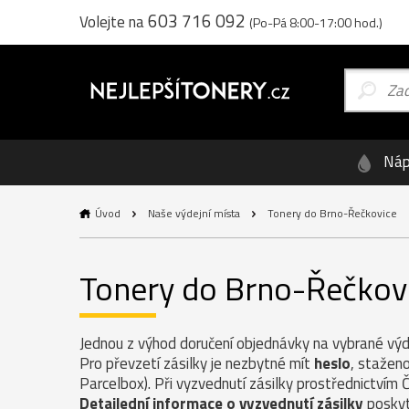
603 716 092
Volejte na
(Po-Pá 8:00-17:00 hod.)
Náp
Úvod
Naše výdejní místa
Tonery do Brno-Řečkovice
Tonery do Brno-Řečkov
Jednou z výhod doručení objednávky na vybrané výde
Pro převzetí zásilky je nezbytné mít
heslo
, staženo
Parcelbox). Při vyzvednutí zásilky prostřednictvím 
Detailední informace o vyzvednutí zásilky
poskyt