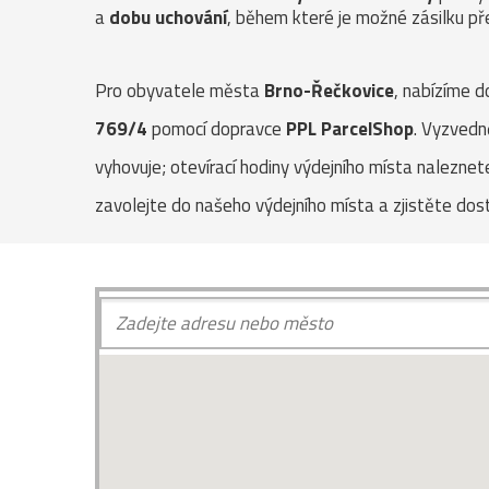
a
dobu uchování
, během které je možné zásilku pře
Pro obyvatele města
Brno-Řečkovice
, nabízíme d
769/4
pomocí dopravce
PPL ParcelShop
. Vyzvedn
vyhovuje; otevírací hodiny výdejního místa naleznet
zavolejte do našeho výdejního místa a zjistěte do