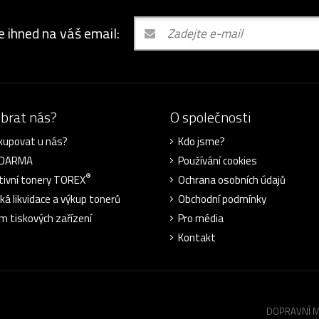
e ihned na váš email:
ybrat nás?
O společnosti
kupovat u nás?
Kdo jsme?
ZDARMA
Používání cookies
®
tivní tonery TOREX
Ochrana osobních údajů
cká likvidace a výkup tonerů
Obchodní podmínky
m tiskových zařízení
Pro média
Kontakt
DOPRAVNÍ 