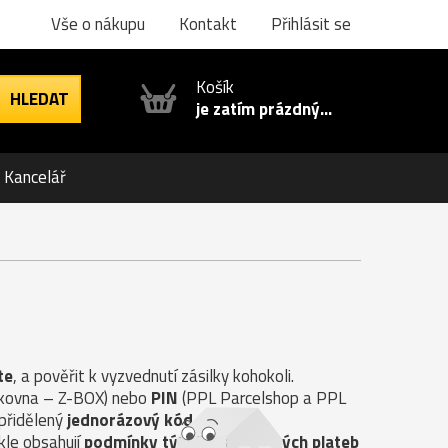
Vše o nákupu
Kontakt
Přihlásit se
Košík
je zatím prázdný...
Kancelář
te
, a pověřit k vyzvednutí zásilky kohokoli.
ilkovna – Z-BOX) nebo
PIN
(PPL Parcelshop a PPL
 přidělený
jednorázový kód
.
kle obsahují
podmínky týkající se možných plateb