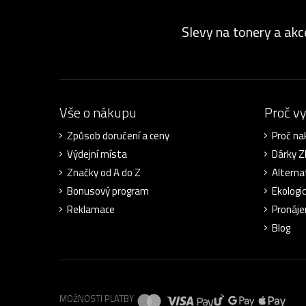
Slevy na tonery a akc
Vše o nákupu
Proč v
Způsob doručení a ceny
Proč na
Výdejní místa
Dárky 
Značky od A do Z
Alterna
Bonusový program
Ekologi
Reklamace
Pronáje
Blog
MOŽNOSTI PLATBY