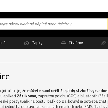
lně
Papíry
Tiskárny
ice
jní místo je, že
můžete sami určit čas, kdy si zboží vyzvedne
u aplikaci
Zásilkovna
, zapnutou polohu (GPS) a bluetooth (Zás
České pošty (Balík na poštu, balík do Balíkovny) je potřeba znát
ují jednotliví dopravci ve zaslaných emailech nebo SMS. Ty obvy