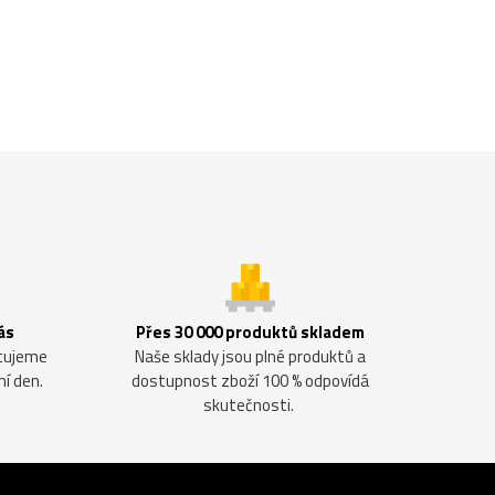
ás
Přes 30 000 produktů skladem
ntujeme
Naše sklady jsou plné produktů a
ní den.
dostupnost zboží 100 % odpovídá
skutečnosti.