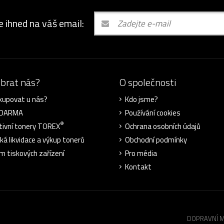
e ihned na váš email:
ybrat nás?
O společnosti
kupovat u nás?
Kdo jsme?
ZDARMA
Používání cookies
®
tivní tonery TOREX
Ochrana osobních údajů
cká likvidace a výkup tonerů
Obchodní podmínky
m tiskových zařízení
Pro média
Kontakt
DOPRAVNÍ 