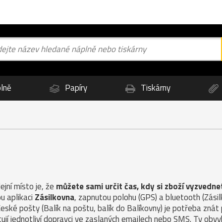
lně
Papíry
Tiskárny
jní místo je, že
můžete sami určit čas, kdy si zboží vyzvedne
u aplikaci
Zásilkovna
, zapnutou polohu (GPS) a bluetooth (Zás
České pošty (Balík na poštu, balík do Balíkovny) je potřeba znát
ují jednotliví dopravci ve zaslaných emailech nebo SMS. Ty obvy