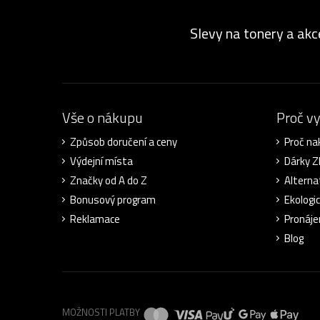
Slevy na tonery a akc
Vše o nákupu
Proč v
Způsob doručení a ceny
Proč na
Výdejní místa
Dárky 
Značky od A do Z
Alterna
Bonusový program
Ekologi
Reklamace
Pronáje
Blog
MOŽNOSTI PLATBY