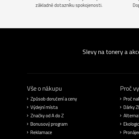
základně dotazníku spokojenosti.
Do
Slevy na tonery a akc
Vše o nákupu
Proč v
Způsob doručení a ceny
Proč na
Výdejní místa
Dárky 
Značky od A do Z
Alterna
Bonusový program
Ekologi
Reklamace
Pronáje