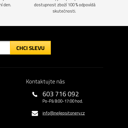
ní den.
dostupnost zboží 100 % odpovídá
skutečnosti.
CHCI SLEVU
Kontaktujte nás
603 716 092
Po-Pá 8:00-17:00 hod.
info@nejlepsitonery.cz