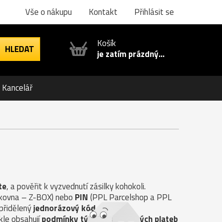
Vše o nákupu
Kontakt
Přihlásit se
Košík
je zatím prázdný...
Kancelář
te
, a pověřit k vyzvednutí zásilky kohokoli.
ilkovna – Z-BOX) nebo
PIN
(PPL Parcelshop a PPL
 přidělený
jednorázový kód
.
kle obsahují
podmínky týkající se možných plateb