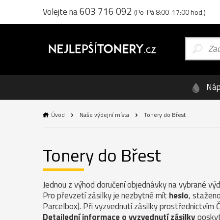
603 716 092
Volejte na
(Po-Pá 8:00-17:00 hod.)
Náp
Úvod
Naše výdejní místa
Tonery do Břest
Tonery do Břest
Jednou z výhod doručení objednávky na vybrané výde
Pro převzetí zásilky je nezbytné mít
heslo
, staženo
Parcelbox). Při vyzvednutí zásilky prostřednictvím 
Detailední informace o vyzvednutí zásilky
poskyt