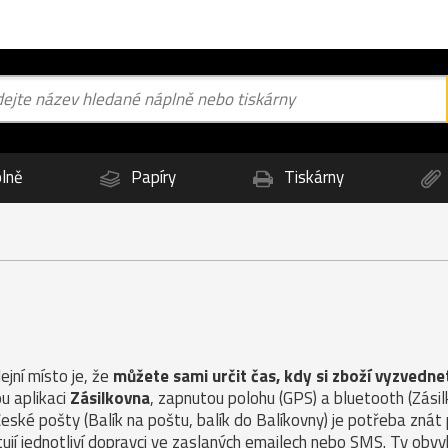
lně
Papíry
Tiskárny
jní místo je, že
můžete sami určit čas, kdy si zboží vyzvedne
u aplikaci
Zásilkovna
, zapnutou polohu (GPS) a bluetooth (Zás
České pošty (Balík na poštu, balík do Balíkovny) je potřeba znát
ují jednotliví dopravci ve zaslaných emailech nebo SMS. Ty obvy