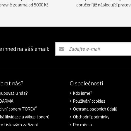
pravné zdarma od 5000 Kč.
doručení již následující pracov
e ihned na váš email:
ybrat nás?
O společnosti
kupovat u nás?
Kdo jsme?
ZDARMA
Používání cookies
®
tivní tonery TOREX
Ochrana osobních údajů
cká likvidace a výkup tonerů
Obchodní podmínky
m tiskových zařízení
Pro média