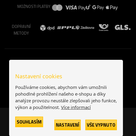
MOŽNOSTI PLATBY
DOPRAVNÍ
METODY
Nastavení cookies
Používáme cookies, abychom vám umožnili
pohodlné prohlížení našeho e-shopu a díky
analýze provozu neustále zlepšovali jeho funkce,
výkon a použitelnost.
Více informací
Česká republika
Slovensko
SOUHLASÍM
NASTAVENÍ
VŠE VYPNUTO
© 2026
Printonia s.r.o.
Všechna práva vyhrazena