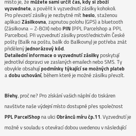
místo je, že
můžete sami určit čas, kdy si zboží
vyzvednete
, a pověřit k vyzvednutí zásilky kohokoli.
Pro převzetí zásilky je nezbytné mít
heslo
, staženou
aplikaci
Zásilkovna
, zapnutou polohu (GPS) a bluetooth
(Zásilkovna – Z-BOX) nebo
PIN
(PPL Parcelshop a PPL
Parcelbox). Při vyzvednutí zásilky prostřednictvím České
pošty (Balík na poštu, balík do Balíkovny) je potřeba znát
přidělený
jednorázový kód
.
Detailední informace o vyzvednutí zásilky
poskytují
jednotliví dopravci ve zaslaných emailech nebo SMS. Ty
obvykle obsahují
podmínky týkající se možných plateb
a
dobu uchování
, během které je možné zásilku převzít.
Břehy
, proč ne? Pro získání vašich náplní do tiskáren
navštivte naše výdejní místo dostupné přes společnost
PPL ParcelShop
na ulici
Obránců míru čp.11
. Vyzvednutí je
možné v souladu s otevírací dobou uvedenou v následující