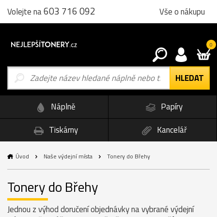
603 716 092
Vše o nákupu
Volejte na
0
Náplně
Papíry
Tiskárny
Kancelář
Úvod
Naše výdejní místa
Tonery do Břehy
Tonery do Břehy
Jednou z výhod doručení objednávky na vybrané výdejní