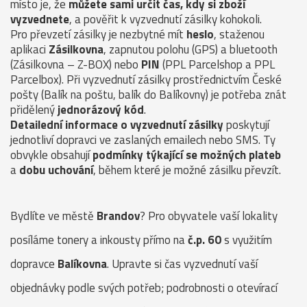
místo je, že
můžete sami určit čas, kdy si zboží
vyzvednete
, a pověřit k vyzvednutí zásilky kohokoli.
Pro převzetí zásilky je nezbytné mít
heslo
, staženou
aplikaci
Zásilkovna
, zapnutou polohu (GPS) a bluetooth
(Zásilkovna – Z-BOX) nebo
PIN
(PPL Parcelshop a PPL
Parcelbox). Při vyzvednutí zásilky prostřednictvím České
pošty (Balík na poštu, balík do Balíkovny) je potřeba znát
přidělený
jednorázový kód
.
Detailední informace o vyzvednutí zásilky
poskytují
jednotliví dopravci ve zaslaných emailech nebo SMS. Ty
obvykle obsahují
podmínky týkající se možných plateb
a
dobu uchování
, během které je možné zásilku převzít.
Bydlíte ve městě
Brandov
? Pro obyvatele vaší lokality
posíláme tonery a inkousty přímo na
č.p. 60
s využitím
dopravce
Balíkovna
. Upravte si čas vyzvednutí vaší
objednávky podle svých potřeb; podrobnosti o otevírací