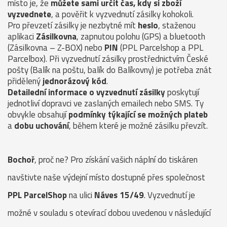
místo je, že
můžete sami určit čas, kdy si zboží
vyzvednete
, a pověřit k vyzvednutí zásilky kohokoli.
Pro převzetí zásilky je nezbytné mít
heslo
, staženou
aplikaci
Zásilkovna
, zapnutou polohu (GPS) a bluetooth
(Zásilkovna – Z-BOX) nebo
PIN
(PPL Parcelshop a PPL
Parcelbox). Při vyzvednutí zásilky prostřednictvím České
pošty (Balík na poštu, balík do Balíkovny) je potřeba znát
přidělený
jednorázový kód
.
Detailední informace o vyzvednutí zásilky
poskytují
jednotliví dopravci ve zaslaných emailech nebo SMS. Ty
obvykle obsahují
podmínky týkající se možných plateb
a
dobu uchování
, během které je možné zásilku převzít.
Bochoř
, proč ne? Pro získání vašich náplní do tiskáren
navštivte naše výdejní místo dostupné přes společnost
PPL ParcelShop
na ulici
Náves 15/49
. Vyzvednutí je
možné v souladu s otevírací dobou uvedenou v následující