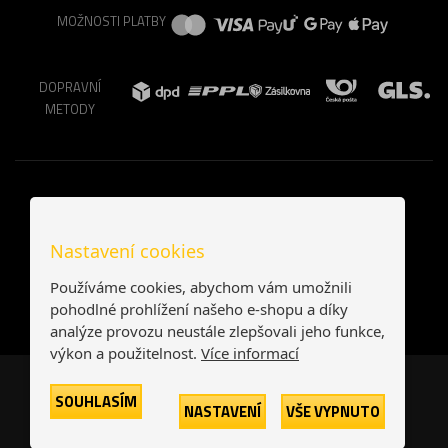
MOŽNOSTI PLATBY
DOPRAVNÍ
METODY
Nastavení cookies
Používáme cookies, abychom vám umožnili
pohodlné prohlížení našeho e-shopu a díky
analýze provozu neustále zlepšovali jeho funkce,
výkon a použitelnost.
Více informací
Česká republika
Slovensko
SOUHLASÍM
NASTAVENÍ
VŠE VYPNUTO
© 2026
Printonia s.r.o.
Všechna práva vyhrazena