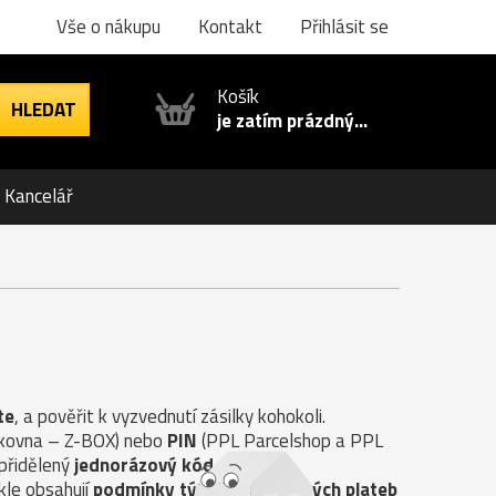
Vše o nákupu
Kontakt
Přihlásit se
Košík
je zatím prázdný...
Kancelář
te
, a pověřit k vyzvednutí zásilky kohokoli.
ilkovna – Z-BOX) nebo
PIN
(PPL Parcelshop a PPL
 přidělený
jednorázový kód
.
kle obsahují
podmínky týkající se možných plateb