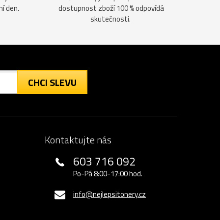
ní den.
dostupnost zboží 100 % odpovídá
skutečnosti.
CHCI SLEVU
Kontaktujte nás
603 716 092
Po-Pá 8:00-17:00 hod.
info@nejlepsitonery.cz