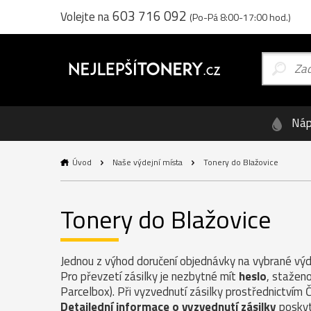
603 716 092
Volejte na
(Po-Pá 8:00-17:00 hod.)
Náp
Úvod
Naše výdejní místa
Tonery do Blažovice
Tonery do Blažovice
Jednou z výhod doručení objednávky na vybrané výde
Pro převzetí zásilky je nezbytné mít
heslo
, staženo
Parcelbox). Při vyzvednutí zásilky prostřednictvím 
Detailední informace o vyzvednutí zásilky
poskyt