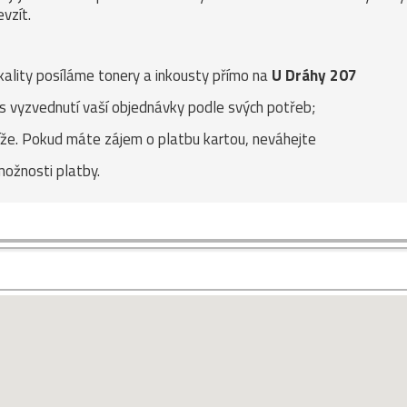
vzít.
kality posíláme tonery a inkousty přímo na
U Dráhy 207
as vyzvednutí vaší objednávky podle svých potřeb;
níže. Pokud máte zájem o platbu kartou, neváhejte
možnosti platby.