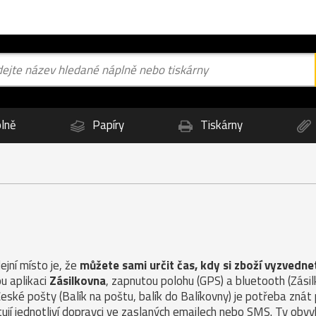
lně
Papíry
Tiskárny
jní místo je, že
můžete sami určit čas, kdy si zboží vyzvedne
u aplikaci
Zásilkovna
, zapnutou polohu (GPS) a bluetooth (Zás
České pošty (Balík na poštu, balík do Balíkovny) je potřeba znát
ují jednotliví dopravci ve zaslaných emailech nebo SMS. Ty obvy