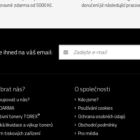
pravné zdarma od 5000 Kč.
doručení již následující pracov
e ihned na váš email:
ybrat nás?
O společnosti
kupovat u nás?
Kdo jsme?
ZDARMA
Používání cookies
®
tivní tonery TOREX
Ochrana osobních údajů
cká likvidace a výkup tonerů
Obchodní podmínky
m tiskových zařízení
Pro média