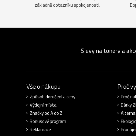
základně dotazníku spokojenosti.
Do
Slevy na tonery a akc
Vše o nákupu
Proč v
Způsob doručení a ceny
Proč na
Výdejní místa
Dárky 
Značky od A do Z
Alterna
Bonusový program
Ekologi
Reklamace
Pronáje