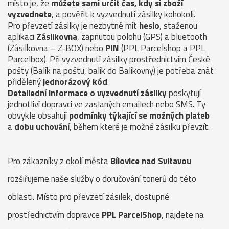
místo je, že
můžete sami určit čas, kdy si zboží
vyzvednete
, a pověřit k vyzvednutí zásilky kohokoli.
Pro převzetí zásilky je nezbytné mít
heslo
, staženou
aplikaci
Zásilkovna
, zapnutou polohu (GPS) a bluetooth
(Zásilkovna – Z-BOX) nebo
PIN
(PPL Parcelshop a PPL
Parcelbox). Při vyzvednutí zásilky prostřednictvím České
pošty (Balík na poštu, balík do Balíkovny) je potřeba znát
přidělený
jednorázový kód
.
Detailední informace o vyzvednutí zásilky
poskytují
jednotliví dopravci ve zaslaných emailech nebo SMS. Ty
obvykle obsahují
podmínky týkající se možných plateb
a
dobu uchování
, během které je možné zásilku převzít.
Pro zákazníky z okolí města
Bílovice nad Svitavou
rozšiřujeme naše služby o doručování tonerů do této
oblasti. Místo pro převzetí zásilek, dostupné
prostřednictvím dopravce
PPL ParcelShop
, najdete na