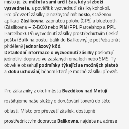
místo je, že
můžete sami určit čas, kdy si zboží
vyzvednete
, a pověřit k vyzvednutí zásilky kohokoli.
Pro převzetí zásilky je nezbytné mít
heslo
, staženou
aplikaci
Zásilkovna
, zapnutou polohu (GPS) a bluetooth
(Zásilkovna – Z-BOX) nebo
PIN
(PPL Parcelshop a PPL
Parcelbox). Při vyzvednutí zásilky prostřednictvím České
pošty (Balík na poštu, balík do Balíkovny) je potřeba znát
přidělený
jednorázový kód
.
Detailední informace o vyzvednutí zásilky
poskytují
jednotliví dopravci ve zaslaných emailech nebo SMS. Ty
obvykle obsahují
podmínky týkající se možných plateb
a
dobu uchování
, během které je možné zásilku převzít.
Pro zákazníky z okolí města
Bezděkov nad Metují
rozšiřujeme naše služby o doručování tonerů do této
oblasti. Místo pro převzetí zásilek, dostupné
prostřednictvím dopravce
Balíkovna
, najdete na adrese