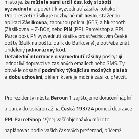
místo je, že
můžete sami určit čas, kdy si zboží
vyzvednete
, a pověřit k vyzvednutí zásilky kohokoli.
Pro převzetí zásilky je nezbytné mít
heslo
, staženou
aplikaci
Zásilkovna
, zapnutou polohu (GPS) a bluetooth
(Zásilkovna – Z-BOX) nebo
PIN
(PPL Parcelshop a PPL
Parcelbox). Při vyzvednutí zásilky prostřednictvím České
pošty (Balík na poštu, balík do Balíkovny) je potřeba znát
přidělený
jednorázový kód
.
Detailední informace o vyzvednutí zásilky
poskytují
jednotliví dopravci ve zaslaných emailech nebo SMS. Ty
obvykle obsahují
podmínky týkající se možných plateb
a
dobu uchování
, během které je možné zásilku převzít.
Pro rezidenty města
Beroun 1
zajišťujeme doručení náplní
a barev do tiskáren až na
Česká 193/24
pomocí dopravce
PPL ParcelShop
. Výdej vaší objednávky můžete
naplánovat podle vašich časových preferencí, přičemž