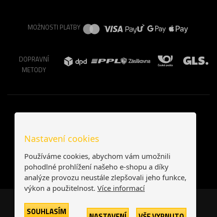
MOŽNOSTI PLATBY
DOPRAVNÍ
METODY
Nastavení cookies
Používáme cookies, abychom vám umožnili
pohodlné prohlížení našeho e-shopu a díky
analýze provozu neustále zlepšovali jeho funkce,
výkon a použitelnost.
Více informací
Česká republika
Slovensko
SOUHLASÍM
NASTAVENÍ
VŠE VYPNUTO