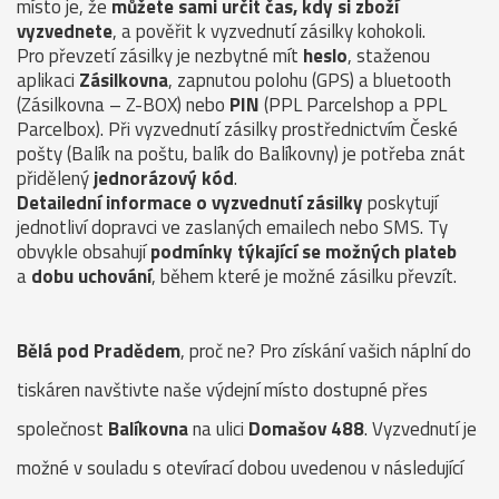
místo je, že
můžete sami určit čas, kdy si zboží
vyzvednete
, a pověřit k vyzvednutí zásilky kohokoli.
Pro převzetí zásilky je nezbytné mít
heslo
, staženou
aplikaci
Zásilkovna
, zapnutou polohu (GPS) a bluetooth
(Zásilkovna – Z-BOX) nebo
PIN
(PPL Parcelshop a PPL
Parcelbox). Při vyzvednutí zásilky prostřednictvím České
pošty (Balík na poštu, balík do Balíkovny) je potřeba znát
přidělený
jednorázový kód
.
Detailední informace o vyzvednutí zásilky
poskytují
jednotliví dopravci ve zaslaných emailech nebo SMS. Ty
obvykle obsahují
podmínky týkající se možných plateb
a
dobu uchování
, během které je možné zásilku převzít.
Bělá pod Pradědem
, proč ne? Pro získání vašich náplní do
tiskáren navštivte naše výdejní místo dostupné přes
společnost
Balíkovna
na ulici
Domašov 488
. Vyzvednutí je
možné v souladu s otevírací dobou uvedenou v následující