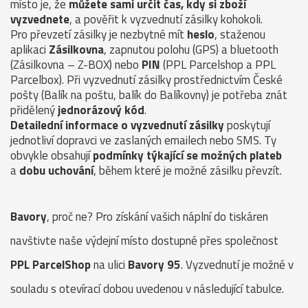
místo je, že
můžete sami určit čas, kdy si zboží
vyzvednete
, a pověřit k vyzvednutí zásilky kohokoli.
Pro převzetí zásilky je nezbytné mít
heslo
, staženou
aplikaci
Zásilkovna
, zapnutou polohu (GPS) a bluetooth
(Zásilkovna – Z-BOX) nebo
PIN
(PPL Parcelshop a PPL
Parcelbox). Při vyzvednutí zásilky prostřednictvím České
pošty (Balík na poštu, balík do Balíkovny) je potřeba znát
přidělený
jednorázový kód
.
Detailední informace o vyzvednutí zásilky
poskytují
jednotliví dopravci ve zaslaných emailech nebo SMS. Ty
obvykle obsahují
podmínky týkající se možných plateb
a
dobu uchování
, během které je možné zásilku převzít.
Bavory
, proč ne? Pro získání vašich náplní do tiskáren
navštivte naše výdejní místo dostupné přes společnost
PPL ParcelShop
na ulici
Bavory 95
. Vyzvednutí je možné v
souladu s otevírací dobou uvedenou v následující tabulce.