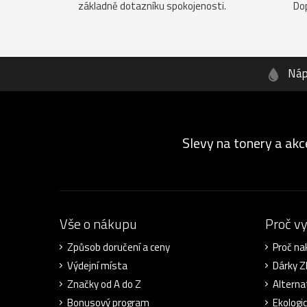
základně dotazníku spokojenosti.
Do
Náp
Slevy na tonery a akc
Vše o nákupu
Proč v
Způsob doručení a ceny
Proč na
Výdejní místa
Dárky 
Značky od A do Z
Alterna
Bonusový program
Ekologi