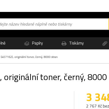
lně
Papíry
Tiskárny
407162), originální toner, černý, 8000 stran
originální toner, černý, 8000
3 34
2 767 Kč be