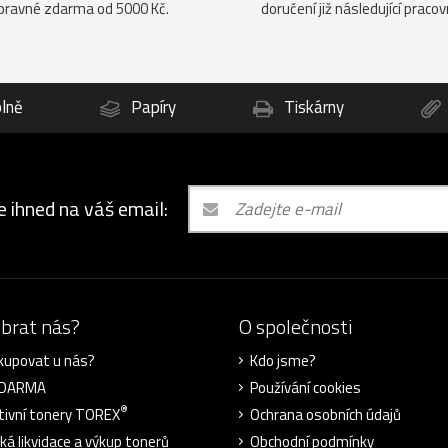
pravné zdarma od 5000 Kč.
doručení již následující pracov
lně
Papíry
Tiskárny
e ihned na váš email:
ybrat nás?
O společnosti
kupovat u nás?
Kdo jsme?
ZDARMA
Používání cookies
®
tivní tonery TOREX
Ochrana osobních údajů
cká likvidace a výkup tonerů
Obchodní podmínky