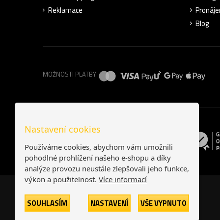
Reklamace
Pronáje
Blog
MOŽNOSTI PLATBY
Nastavení cookies
Používáme cookies, abychom vám umožnili
pohodlné prohlížení našeho e-shopu a díky
analýze provozu neustále zlepšovali jeho funkce,
výkon a použitelnost.
Více informací
SOUHLASÍM
NASTAVENÍ
VŠE VYPNUTO