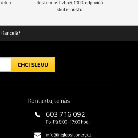
ní den.
dostupnost zboží 100 % odpovídá
skutečnosti.
Kancelář
CHCI SLEVU
Kontaktujte nás
603 716 092
Po-Pá 8:00-17:00 hod.
info@nejlepsitonery.cz