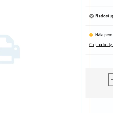
Nedostu
Nákupem 
Co jsou body 
-