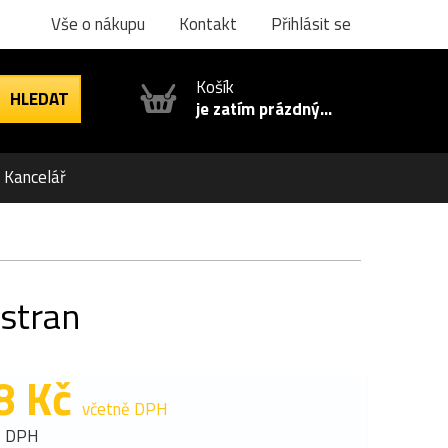
Vše o nákupu
Kontakt
Přihlásit se
Košík
je zatím prázdný...
Kancelář
 stran
8 Kč
včetně DPH
z DPH