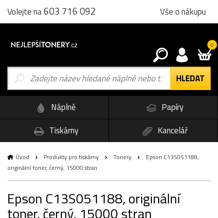
603 716 092
Vše o nákupu
Volejte na
0
Náplně
Papíry
Tiskárny
Kancelář
Úvod
Produkty pro tiskárny
Tonery
Epson C13S051188,
originální toner, černý, 15000 stran
Epson C13S051188, originální
toner, černý, 15000 stran