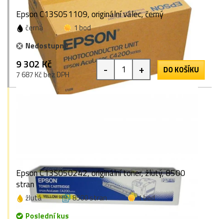
Epson C13S051109, originální válec, černý
černá
1 bod
Nedostupné
9 302 Kč
-
+
DO KOŠÍKU
7 687 Kč bez DPH
Epson C13S050242, originální toner, žlutý, 8500
stran
žlutá
8500 stran
1 bod
Poslední kus