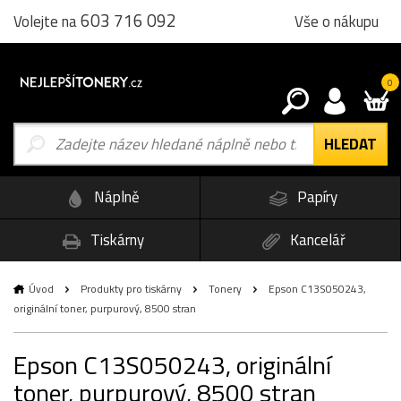
603 716 092
Vše o nákupu
Volejte na
0
Náplně
Papíry
Tiskárny
Kancelář
Úvod
Produkty pro tiskárny
Tonery
Epson C13S050243,
originální toner, purpurový, 8500 stran
Epson C13S050243, originální
toner, purpurový, 8500 stran