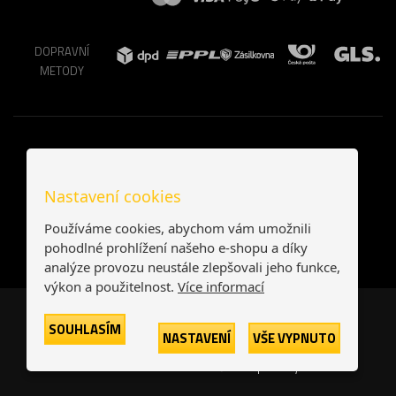
DOPRAVNÍ
METODY
Nastavení cookies
Používáme cookies, abychom vám umožnili
pohodlné prohlížení našeho e-shopu a díky
analýze provozu neustále zlepšovali jeho funkce,
výkon a použitelnost.
Více informací
Česká republika
Slovensko
SOUHLASÍM
NASTAVENÍ
VŠE VYPNUTO
© 2026
Printonia s.r.o.
Všechna práva vyhrazena
-
-