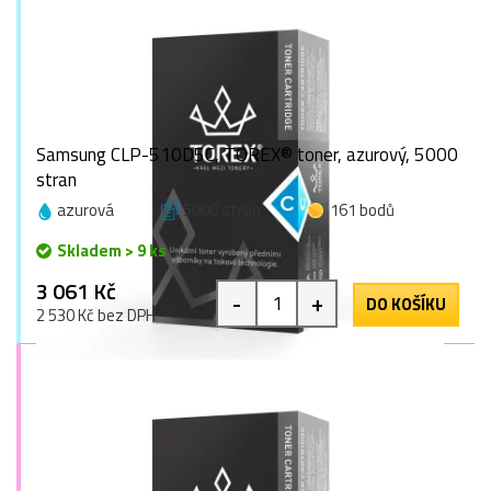
Samsung CLP-510D5C, TOREX® toner, azurový, 5000
stran
azurová
5000 stran
161 bodů
Skladem > 9 ks
3 061 Kč
-
+
DO KOŠÍKU
2 530 Kč bez DPH