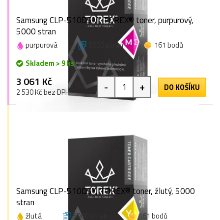
Samsung CLP-510D5M, TOREX® toner, purpurový,
5000 stran
purpurová
5000 stran
161 bodů
Skladem > 9 ks
3 061 Kč
-
+
DO KOŠÍKU
2 530 Kč bez DPH
Samsung CLP-510D5Y, TOREX® toner, žlutý, 5000
stran
žlutá
5000 stran
161 bodů