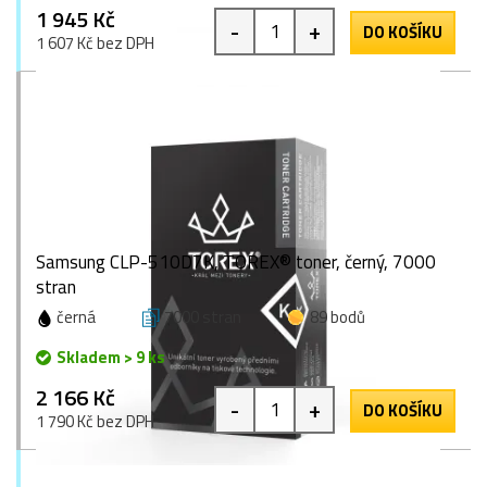
1 945 Kč
-
+
DO KOŠÍKU
1 607 Kč bez DPH
Samsung CLP-510D7K, TOREX® toner, černý, 7000
stran
černá
7000 stran
89 bodů
Skladem > 9 ks
2 166 Kč
-
+
DO KOŠÍKU
1 790 Kč bez DPH