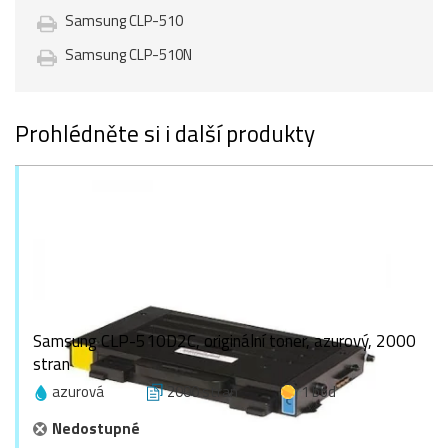
Samsung CLP-510
Samsung CLP-510N
Prohlédněte si i další produkty
Samsung CLP-510D2C, originální toner, azurový, 2000
stran
azurová
2000 stran
1 bod
Nedostupné