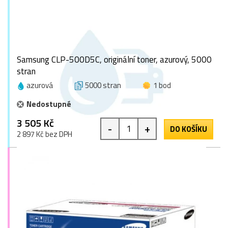
Samsung CLP-500D5C, originální toner, azurový, 5000
stran
azurová
5000 stran
1 bod
Nedostupné
3 505 Kč
-
+
DO KOŠÍKU
2 897 Kč bez DPH