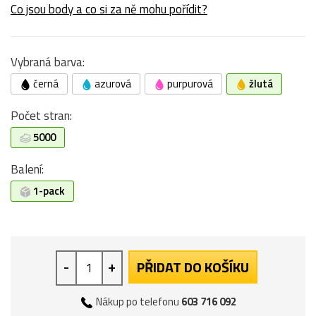
Co jsou body a co si za ně mohu pořídit?
Vybraná barva:
černá
azurová
purpurová
žlutá
Počet stran:
5000
Balení:
1-pack
-
+
PŘIDAT DO KOŠÍKU
Nákup po telefonu
603 716 092