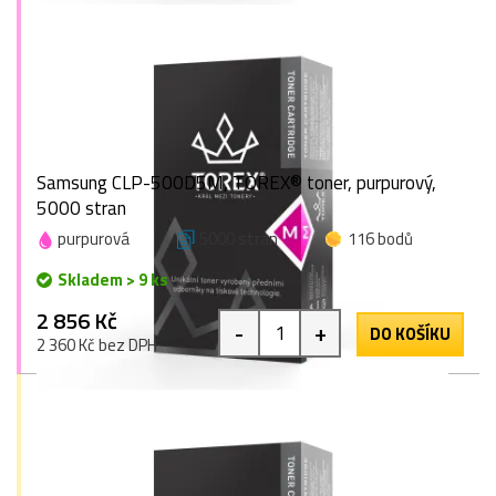
Samsung CLP-500D5M, TOREX® toner, purpurový,
5000 stran
purpurová
5000 stran
116 bodů
Skladem > 9 ks
2 856 Kč
-
+
DO KOŠÍKU
2 360 Kč bez DPH