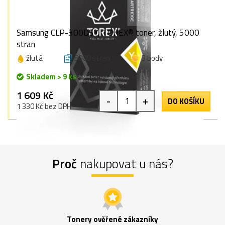
Samsung CLP-500D5Y, TOREX® toner, žlutý, 5000
stran
žlutá
5000 stran
3 body
Skladem > 9 ks
1 609 Kč
-
+
DO KOŠÍKU
1 330 Kč bez DPH
Proč
nakupovat u nás?
Tonery ověřené zákazníky