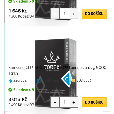
Skladem > 9 ks
1 646 Kč
-
+
DO KOŠÍKU
1 360 Kč bez DPH
Samsung CLP-500D5C, TOREX® toner, azurový, 5000
stran
azurová
5000 stran
203 bodů
Skladem > 9 ks
3 013 Kč
-
+
DO KOŠÍKU
2 490 Kč bez DPH