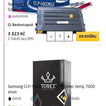
Samsung CLP-500D5M, originální toner, purpurový,
5000 stran
purpurová
5000 stran
1 bod
Nedostupné
3 323 Kč
-
+
DO KOŠÍKU
2 746 Kč bez DPH
Samsung CLP-500D7K, TOREX® toner, černý, 7000
stran
černá
7000 stran
98 bodů