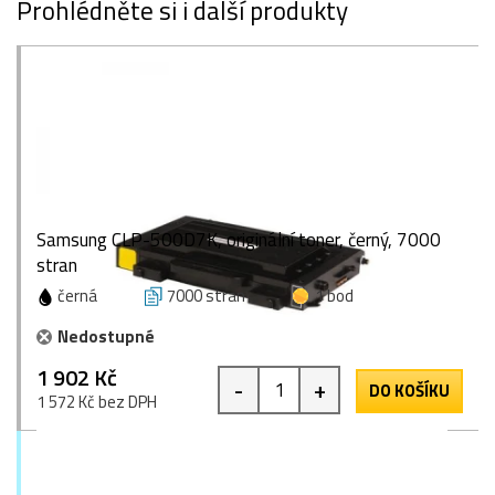
Prohlédněte si i další produkty
Samsung CLP-500D7K, originální toner, černý, 7000
stran
černá
7000 stran
1 bod
Nedostupné
1 902 Kč
-
+
DO KOŠÍKU
1 572 Kč bez DPH