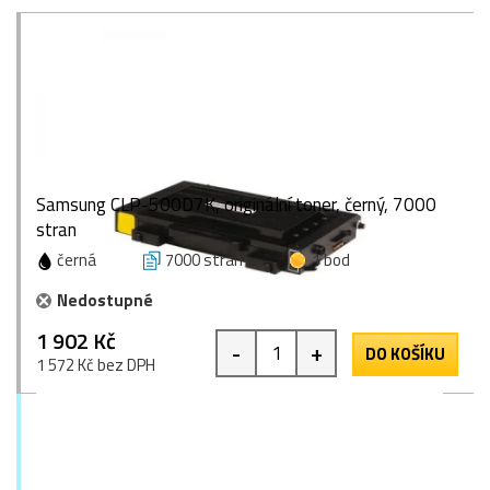
Samsung CLP-500D7K, originální toner, černý, 7000
stran
černá
7000 stran
1 bod
Nedostupné
1 902 Kč
-
+
DO KOŠÍKU
1 572 Kč bez DPH