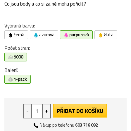
Co jsou body a co si za ně mohu pořídit?
Vybraná barva:
černá
azurová
purpurová
žlutá
Počet stran:
5000
Balení:
1-pack
-
+
PŘIDAT DO KOŠÍKU
Nákup po telefonu
603 716 092