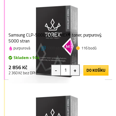
Samsung CLP-500D5M, TOREX® toner, purpurový,
5000 stran
purpurová
5000 stran
116 bodů
Skladem > 9 ks
2 856 Kč
-
+
DO KOŠÍKU
2 360 Kč bez DPH