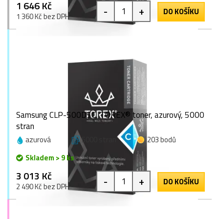
1 646 Kč
-
+
DO KOŠÍKU
1 360 Kč bez DPH
Samsung CLP-500D5C, TOREX® toner, azurový, 5000
stran
azurová
5000 stran
203 bodů
Skladem > 9 ks
3 013 Kč
-
+
DO KOŠÍKU
2 490 Kč bez DPH