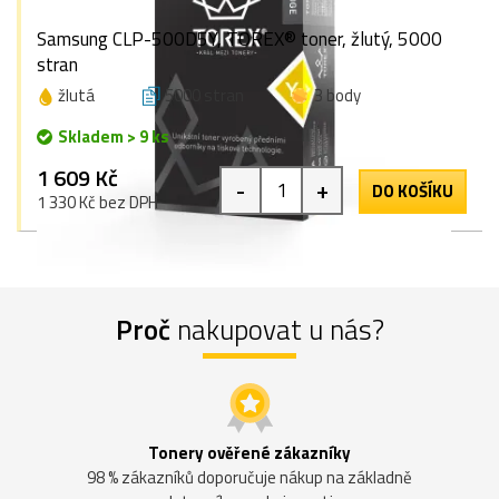
Samsung CLP-500D5Y, TOREX® toner, žlutý, 5000
stran
žlutá
5000 stran
3 body
Skladem > 9 ks
1 609 Kč
-
+
DO KOŠÍKU
1 330 Kč bez DPH
Proč
nakupovat u nás?
Tonery ověřené zákazníky
98 % zákazníků doporučuje nákup na základně