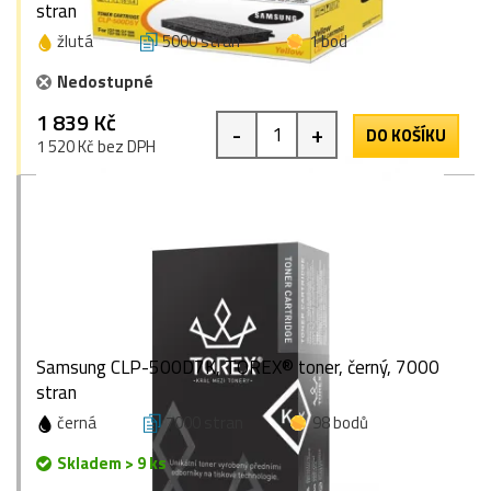
stran
žlutá
5000 stran
1 bod
Nedostupné
1 839 Kč
-
+
DO KOŠÍKU
1 520 Kč bez DPH
Samsung CLP-500D7K, TOREX® toner, černý, 7000
stran
černá
7000 stran
98 bodů
Skladem > 9 ks