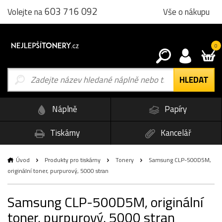
603 716 092
Vše o nákupu
Volejte na
0
Náplně
Papíry
Tiskárny
Kancelář
Úvod
Produkty pro tiskárny
Tonery
Samsung CLP-500D5M,
originální toner, purpurový, 5000 stran
Samsung CLP-500D5M, originální
toner, purpurový, 5000 stran