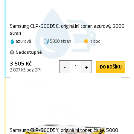
Samsung CLP-500D5C, originální toner, azurový, 5000
stran
azurová
5000 stran
1 bod
Nedostupné
3 505 Kč
-
+
DO KOŠÍKU
2 897 Kč bez DPH
Samsung CLP-500D5Y, originální toner, žlutý, 5000