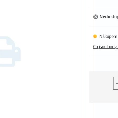
Nedostu
Nákupem 
Co jsou body 
-