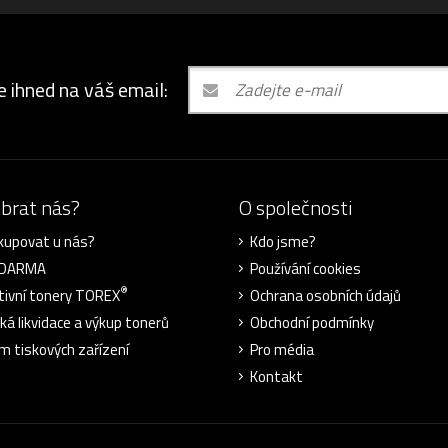
e ihned na váš email:
ybrat nás?
O společnosti
kupovat u nás?
Kdo jsme?
ZDARMA
Používání cookies
®
tivní tonery TOREX
Ochrana osobních údajů
cká likvidace a výkup tonerů
Obchodní podmínky
m tiskových zařízení
Pro média
Kontakt