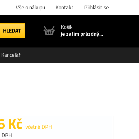
Vše o nákupu
Kontakt
Přihlásit se
Košík
je zatím prázdný...
Kancelář
6 Kč
včetně DPH
z DPH