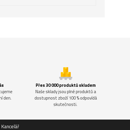
ás
Přes 30 000 produktů skladem
ntujeme
Naše sklady jsou plné produktů a
ní den.
dostupnost zboží 100 % odpovídá
skutečnosti.
Kancelář