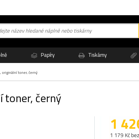
lně
Papíry
Tiskárny
originální toner, černý
í toner, černý
1 42
1 179 Kč be